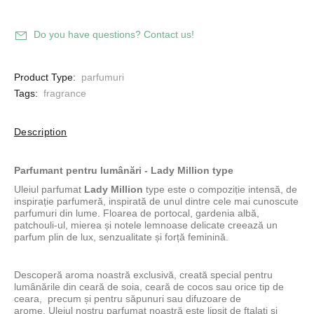
Do you have questions? Contact us!
Product Type:
parfumuri
Tags:
fragrance
Description
Parfumant pentru lumânări -
Lady Million type
Uleiul parfumat
Lady Million
type este o compoziție intensă, de
inspirație parfumeră, inspirată de unul dintre cele mai cunoscute
parfumuri din lume. Floarea de portocal, gardenia albă,
patchouli-ul, mierea și notele lemnoase delicate creează un
parfum plin de lux, senzualitate și forță feminină.
Descoperă aroma noastră exclusivă, creată special pentru
lumânările din
ceară de soia
,
ceară de cocos
sau
orice tip de
ceara
, precum și pentru săpunuri sau difuzoare de
arome. Uleiul nostru parfumat noastră este lipsit de ftalați și