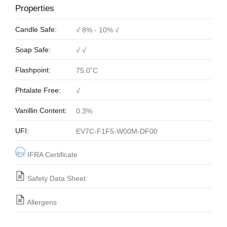
Properties
Candle Safe:
√ 8% - 10% √
Soap Safe:
√ √
Flashpoint:
75.0˚C
Phtalate Free:
√
Vanillin Content:
0.3%
UFI:
EV7C-F1F5-W00M-DF00
IFRA Certificate
Safety Data Sheet
Allergens