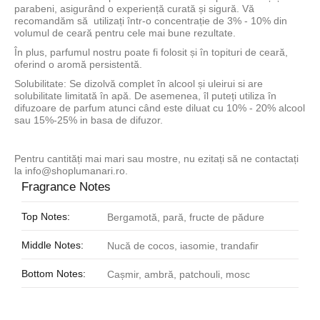
parabeni, asigurând o experiență curată și sigură. Vă
recomandăm să utilizați într-o concentrație de 3% - 10% din
volumul de ceară pentru cele mai bune rezultate.
În plus, parfumul nostru poate fi folosit și în topituri de ceară,
oferind o aromă persistentă.
Solubilitate: Se dizolvă complet în alcool și uleirui si are
solubilitate limitată în apă. De asemenea, îl puteți utiliza în
difuzoare de parfum atunci când este diluat cu 10% - 20% alcool
sau 15%-25% in basa de difuzor.
Pentru cantități mai mari sau mostre, nu ezitați să ne contactați
la
info@shoplumanari.ro
.
Fragrance Notes
Top Notes:
Bergamotă, pară, fructe de pădure
Middle Notes:
Nucă de cocos, iasomie, trandafir
Bottom Notes:
Cașmir, ambră, patchouli, mosc