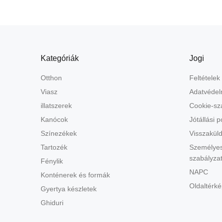
Kategóriák
Jogi
Otthon
Feltételek
Viasz
Adatvédel
illatszerek
Cookie-sz
Kanócok
Jótállási po
Színezékek
Visszaküld
Tartozék
Személyes
szabályza
Fénylik
NAPC
Konténerek és formák
Oldaltérké
Gyertya készletek
Ghiduri