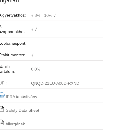
ingatlan
A gyertyákhoz:
√ 8% - 10% √
A
√ √
szappanokhoz:
Lobbanáspont:
-
Ftalát mentes:
√
Vanillin
0.0%
tartalom:
UFI:
QNQD-21EU-A00D-RXND
IFRA tanúsítvány
Safety Data Sheet
Allergének