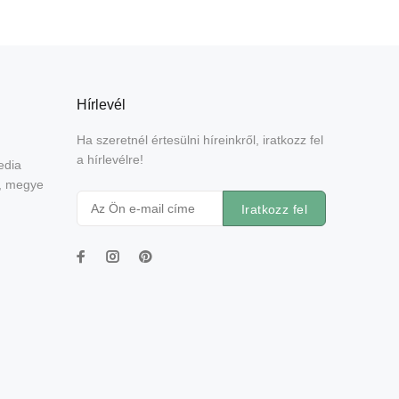
Hírlevél
Ha szeretnél értesülni híreinkről, iratkozz fel
a hírlevélre!
edia
e, megye
Iratkozz fel