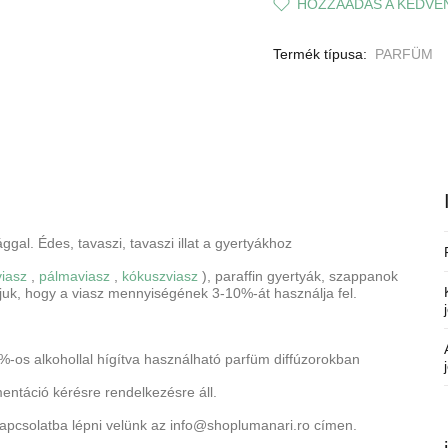
HOZZÁADÁS A KEDVE
Termék típusa:
PARFÜM
gal. Édes, tavaszi, tavaszi illat a gyertyákhoz
viasz
,
pálmaviasz
,
kókuszviasz
), paraffin gyertyák, szappanok
juk, hogy a viasz mennyiségének 3-10%-át használja fel.
-os alkohollal hígítva használható parfüm diffúzorokban
entáció kérésre rendelkezésre áll.
pcsolatba lépni velünk
az info@shoplumanari.ro
címen.