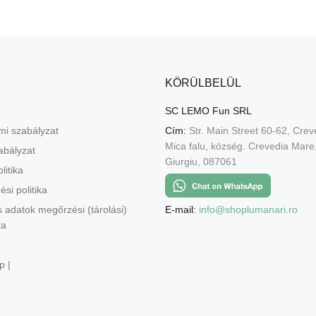
KÖRÜLBELÜL
SC LEMO Fun SRL
mi szabályzat
Cím:
Str. Main Street 60-62, Crev
Mica falu, község. Crevedia Mar
abályzat
Giurgiu, 087061
litika
ési politika
E-mail:
info@shoplumanari.ro
 adatok megőrzési (tárolási)
ta
p |