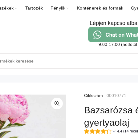
ezékek
Tartozék
Fénylik
Konténerek és formák
Gye
Lépjen kapcsolatba
9:00-17:00 (hétfőtől
Cikkszám:
00010771
Bazsarózsa és
gyertyaolaj
4.4 (14 recen