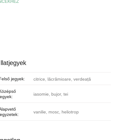
NCEKHEZ
Illatjegyek
Felső jegyek:
citrice, lăcrămioare, verdeață
Középső
iasomie, bujor, tei
jegyek:
Alapvető
vanilie, mosc, heliotrop
jegyzetek: