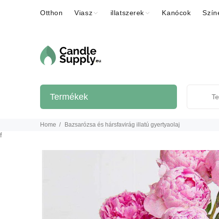
Otthon
Viasz
illatszerek
Kanócok
Szín
Termékek
Home
Bazsarózsa és hársfavirág illatú gyertyaolaj
f