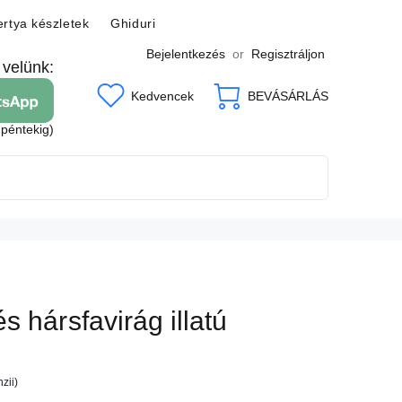
rtya készletek
Ghiduri
Bejelentkezés
or
Regisztráljon
 velünk:
Kedvencek
BEVÁSÁRLÁS
 péntekig)
 hársfavirág illatú
zii)