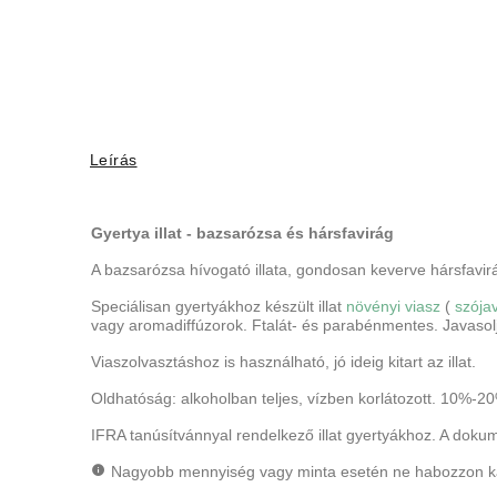
Leírás
Gyertya illat - bazsarózsa és hársfavirág
A bazsarózsa hívogató illata, gondosan keverve hársfavirág
Speciálisan gyertyákhoz készült illat
növényi viasz
(
szója
vagy aromadiffúzorok. Ftalát- és parabénmentes. Javasol
Viaszolvasztáshoz is használható, jó ideig kitart az illat.
Oldhatóság: alkoholban teljes, vízben korlátozott.
10%-20%
IFRA tanúsítvánnyal rendelkező illat gyertyákhoz. A dokum
Nagyobb mennyiség vagy minta esetén ne habozzon ka