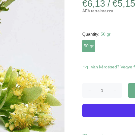
€6,13 / €5,1
ÁFA tartalmazza
Quantity:
50 gr
50 gr
Van kérdésed? Vegye fe