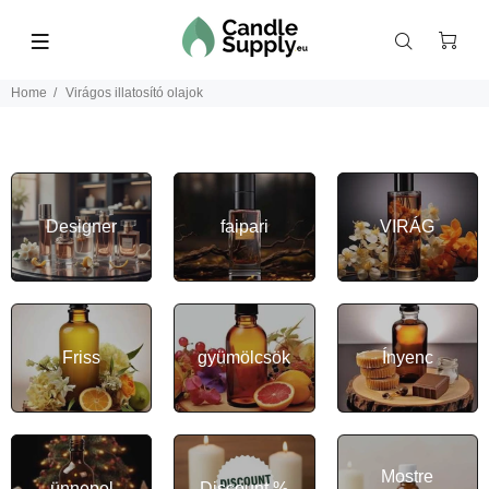
Home
Virágos illatosító olajok
Designer
faipari
VIRÁG
Friss
gyümölcsök
Ínyenc
Mostre
ünnepel
Discount %