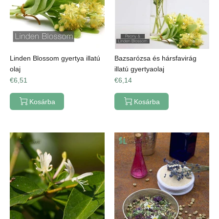
Linden Blossom gyertya illatú
Bazsarózsa és hársfavirág
olaj
illatú gyertyaolaj
€6,51
€6,14
Kosárba
Kosárba