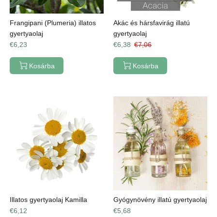
Frangipani (Plumeria) illatos
Akác és hársfavirág illatú
gyertyaolaj
gyertyaolaj
€6,23
€6,38
€7,06
Kosárba
Kosárba
Illatos gyertyaolaj Kamilla
Gyógynövény illatú gyertyaolaj
€6,12
€5,68