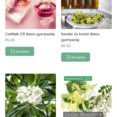
CatWalk CR illatos gyertyaolaj
Kender és komló illatos
gyertyaolaj
€5,49
€6,62
Kosárba
Kosárba
Kedvezmény
10%