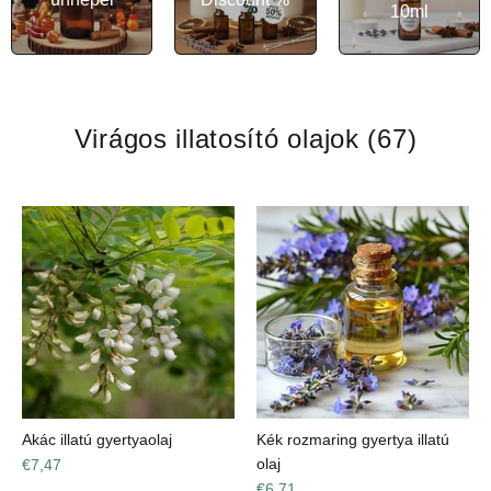
10ml
Virágos illatosító olajok
(67)
Akác illatú gyertyaolaj
Kék rozmaring gyertya illatú
olaj
€7,47
€6,71