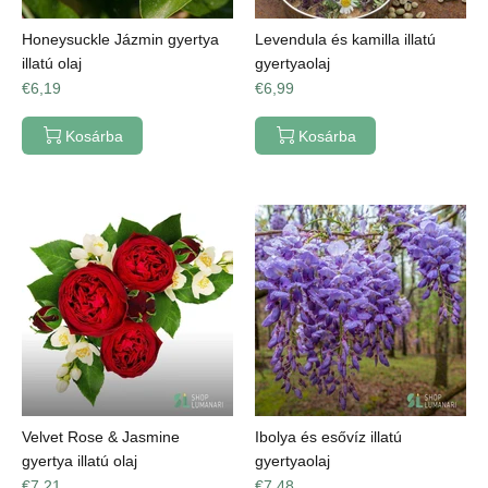
Honeysuckle Jázmin gyertya
Levendula és kamilla illatú
illatú olaj
gyertyaolaj
€6,19
€6,99
Kosárba
Kosárba
Velvet Rose & Jasmine
Ibolya és esővíz illatú
gyertya illatú olaj
gyertyaolaj
€7,21
€7,48