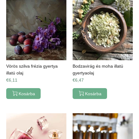
Vörös szilva frézia gyertya
Bodzavirág és moha illatú
illatú olaj
gyertyaolaj
€6,11
€6,47
Kosárba
Kosárba