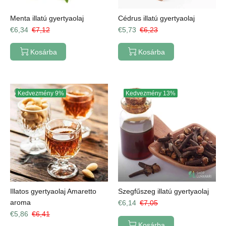
Menta illatú gyertyaolaj
Cédrus illatú gyertyaolaj
€6,34
€7,12
€5,73
€6,23
Kosárba
Kosárba
Kedvezmény
9%
Kedvezmény
13%
Illatos gyertyaolaj Amaretto
Szegfűszeg illatú gyertyaolaj
aroma
€6,14
€7,05
€5,86
€6,41
Kosárba