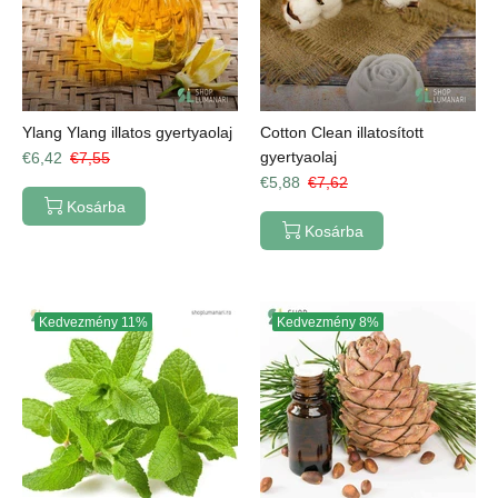
Ylang Ylang illatos gyertyaolaj
Cotton Clean illatosított
gyertyaolaj
€6,42
€7,55
€5,88
€7,62
Kosárba
Kosárba
Kedvezmény
11%
Kedvezmény
8%