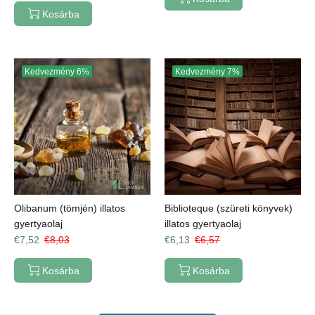
Kosárba
Kedvezmény
6%
Kedvezmény
7%
Olibanum (tömjén) illatos
Biblioteque (szüreti könyvek)
gyertyaolaj
illatos gyertyaolaj
€7,52
€8,03
€6,13
€6,57
Kosárba
Kosárba