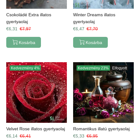
Csokoládé Extra illatos
Winter Dreams illatos
gyertyaolaj
gyertyaolaj
€6,31
€7,97
€6,47
€7,70
Kosárba
Kosárba
Kedvezmény
4%
Kedvezmény
23%
Elfogyott
Velvet Rose illatos gyertyaolaj
Romantikus illatú gyertyaolaj
€6,14
€6,41
€5,33
€6,95