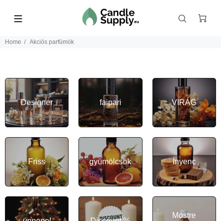
Home
Akciós parfümök
Designer
faipari
VIRÁG
Friss
gyümölcsök
Ínyenc
Mostre
ünnepel
Discount %