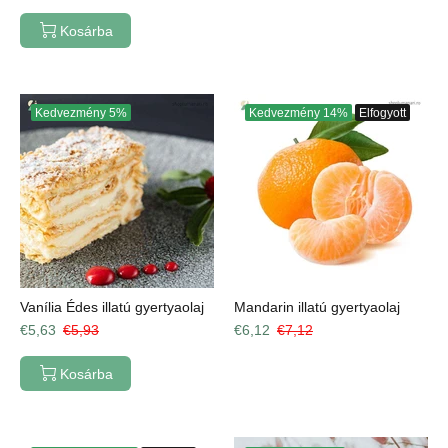
Kosárba
Kedvezmény
5%
Kedvezmény
14%
Elfogyott
Vanília Édes illatú gyertyaolaj
Mandarin illatú gyertyaolaj
€5,63
€5,93
€6,12
€7,12
Kosárba