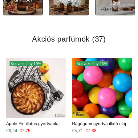
10ml
Akciós parfümök
(37)
Kedvezmény
19%
Kedvezmény
26%
Apple Pie illatos gyertyaolaj
Rágógumi gyertya illatú olaj
€6,24
€7,75
€5,71
€7,68