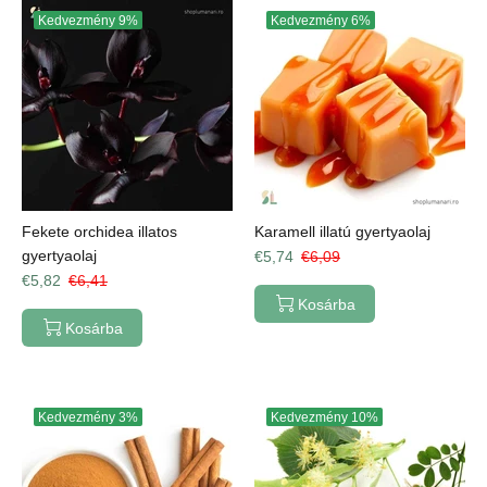
Kedvezmény
9%
Kedvezmény
6%
Fekete orchidea illatos
Karamell illatú gyertyaolaj
gyertyaolaj
€5,74
€6,09
€5,82
€6,41
Kosárba
Kosárba
Kedvezmény
3%
Kedvezmény
10%