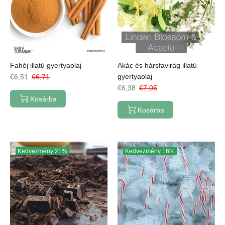
Fahéj illatú gyertyaolaj
Akác és hársfavirág illatú
gyertyaolaj
€6,51
€6,71
€6,38
€7,05
Kosárba
Kosárba
Kedvezmény
21%
Kedvezmény
16%