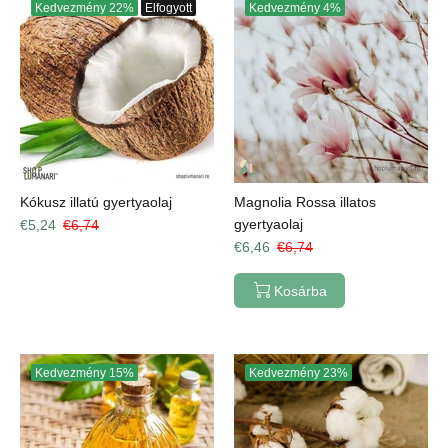
Kedvezmény
22%
Elfogyott
Kedvezmény
4%
Kókusz illatú gyertyaolaj
Magnolia Rossa illatos
gyertyaolaj
€5,24
€6,74
€6,46
€6,74
Kosárba
Kedvezmény
15%
Kedvezmény
23%