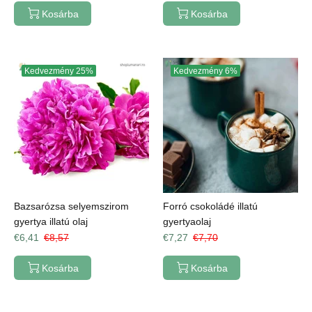
Kosárba
Kosárba
Kedvezmény
25%
Kedvezmény
6%
Bazsarózsa selyemszirom
Forró csokoládé illatú
gyertya illatú olaj
gyertyaolaj
€6,41
€8,57
€7,27
€7,70
Kosárba
Kosárba