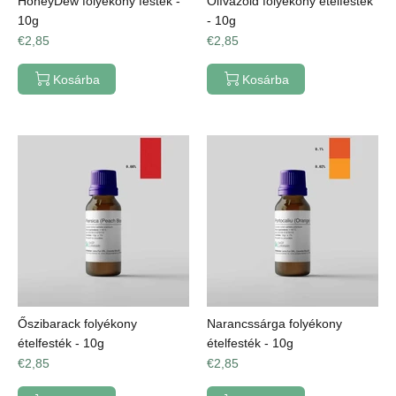
HoneyDew folyékony festék -
Olívazöld folyékony ételfesték
10g
- 10g
€2,85
€2,85
Kosárba
Kosárba
Őszibarack folyékony
Narancssárga folyékony
ételfesték - 10g
ételfesték - 10g
€2,85
€2,85