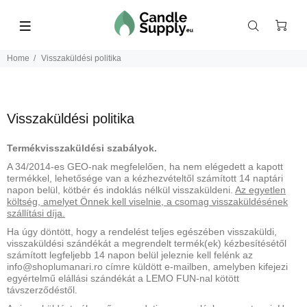
Home
Visszaküldési politika
Visszaküldési politika
Termékvisszaküldési szabályok.
A 34/2014-es GEO-nak megfelelően, ha nem elégedett a kapott
termékkel, lehetősége van a kézhezvételtől számított 14 naptári
napon belül, kötbér és indoklás nélkül visszaküldeni.
Az egyetlen
költség, amelyet Önnek kell viselnie, a csomag visszaküldésének
szállítási díja.
Ha úgy döntött, hogy a rendelést teljes egészében visszaküldi,
visszaküldési szándékát a megrendelt termék(ek) kézbesítésétől
számított legfeljebb 14 napon belül jeleznie kell felénk az
info@shoplumanari.ro címre küldött e-mailben, amelyben kifejezi
egyértelmű elállási szándékát a LEMO FUN-nal kötött
távszerződéstől.