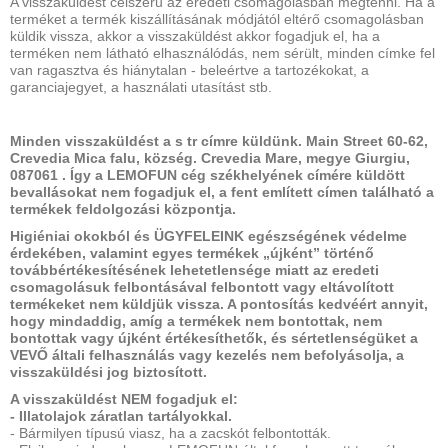
A visszaküldést célszerű az eredeti csomagolásban megtenni. Ha a
terméket a termék kiszállításának módjától eltérő csomagolásban
küldik vissza, akkor a visszaküldést akkor fogadjuk el, ha a
terméken nem látható elhasználódás, nem sérült, minden címke fel
van ragasztva és hiánytalan - beleértve a tartozékokat, a
garanciajegyet, a használati utasítást stb.
Minden visszaküldést a s
tr címre küldünk. Main Street 60-62,
Crevedia Mica falu, község. Crevedia Mare, megye Giurgiu,
087061
. Így a LEMOFUN cég székhelyének címére küldött
bevallásokat nem fogadjuk el, a fent említett címen található a
termékek feldolgozási központja.
Higiéniai okokból és ÜGYFELEINK egészségének védelme
érdekében, valamint egyes termékek „újként” történő
továbbértékesítésének lehetetlensége miatt az eredeti
csomagolásuk felbontásával felbontott vagy eltávolított
termékeket nem küldjük vissza. A pontosítás kedvéért annyit,
hogy mindaddig, amíg a termékek nem bontottak, nem
bontottak vagy újként értékesíthetők, és sértetlenségüket a
VEVŐ általi felhasználás vagy kezelés nem befolyásolja, a
visszaküldési jog biztosított.
A visszaküldést NEM fogadjuk el:
- Illatolajok záratlan tartályokkal.
- Bármilyen típusú viasz, ha a zacskót felbontották.