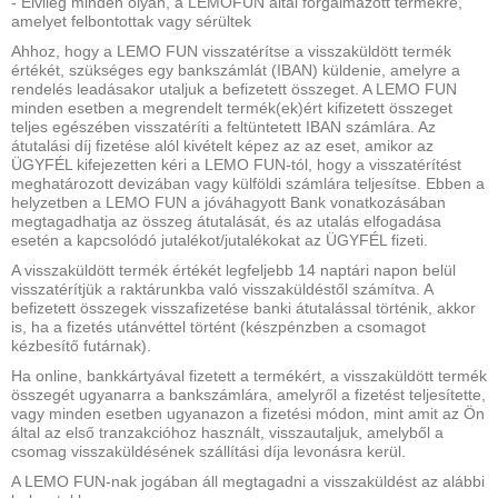
- Elvileg minden olyan, a LEMOFUN által forgalmazott termékre,
amelyet felbontottak vagy sérültek
Ahhoz, hogy a LEMO FUN visszatérítse a visszaküldött termék
értékét, szükséges egy bankszámlát (IBAN) küldenie, amelyre a
rendelés leadásakor utaljuk a befizetett összeget. A LEMO FUN
minden esetben a megrendelt termék(ek)ért kifizetett összeget
teljes egészében visszatéríti a feltüntetett IBAN számlára. Az
átutalási díj fizetése alól kivételt képez az az eset, amikor az
ÜGYFÉL kifejezetten kéri a LEMO FUN-tól, hogy a visszatérítést
meghatározott devizában vagy külföldi számlára teljesítse. Ebben a
helyzetben a LEMO FUN a jóváhagyott Bank vonatkozásában
megtagadhatja az összeg átutalását, és az utalás elfogadása
esetén a kapcsolódó jutalékot/jutalékokat az ÜGYFÉL fizeti.
A visszaküldött termék értékét legfeljebb 14 naptári napon belül
visszatérítjük a raktárunkba való visszaküldéstől számítva. A
befizetett összegek visszafizetése banki átutalással történik, akkor
is, ha a fizetés utánvéttel történt (készpénzben a csomagot
kézbesítő futárnak).
Ha online, bankkártyával fizetett a termékért, a visszaküldött termék
összegét ugyanarra a bankszámlára, amelyről a fizetést teljesítette,
vagy minden esetben ugyanazon a fizetési módon, mint amit az Ön
által az első tranzakcióhoz használt, visszautaljuk, amelyből a
csomag visszaküldésének szállítási díja levonásra kerül.
A LEMO FUN-nak jogában áll megtagadni a visszaküldést az alábbi