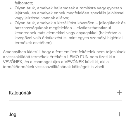
felbontott;
Olyan áruk, amelyek hajlamosak a romlásra vagy gyorsan
lejárnak, és amelyek ennek megfelelően speciális jelöléssel
vagy jelzéssel vannak ellátva;
Olyan áruk, amelyek a kiszállítást követően – jellegüknek és
hasznosságuknak megfelelően – elválaszthatatlanul
keverednek más elemekkel vagy anyagokkal (beleértve a
levegővel való érintkezést is, mint egyes személyi higiéniai
termékek esetében).
Amennyiben kiderül, hogy a fent említett feltételek nem teljesülnek,
a visszaküldött termékek értékét a LEMO FUN nem fizeti ki a
VEVŐNEK, és a csomagot újra a VEVŐNEK küldi ki, aki a
termék/termékek visszaszállításának költségeit is viseli.
Kategóriák
Jogi