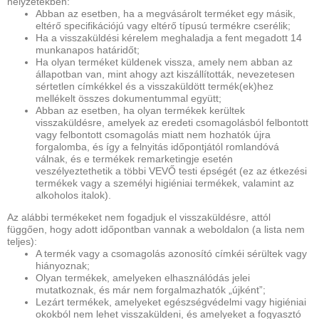
helyzetekben:
Abban az esetben, ha a megvásárolt terméket egy másik,
eltérő specifikációjú vagy eltérő típusú termékre cserélik;
Ha a visszaküldési kérelem meghaladja a fent megadott 14
munkanapos határidőt;
Ha olyan terméket küldenek vissza, amely nem abban az
állapotban van, mint ahogy azt kiszállították, nevezetesen
sértetlen címkékkel és a visszaküldött termék(ek)hez
mellékelt összes dokumentummal együtt;
Abban az esetben, ha olyan termékek kerültek
visszaküldésre, amelyek az eredeti csomagolásból felbontott
vagy felbontott csomagolás miatt nem hozhatók újra
forgalomba, és így a felnyitás időpontjától romlandóvá
válnak, és e termékek remarketingje esetén
veszélyeztethetik a többi VEVŐ testi épségét (ez az étkezési
termékek vagy a személyi higiéniai termékek, valamint az
alkoholos italok).
Az alábbi termékeket nem fogadjuk el visszaküldésre, attól
függően, hogy adott időpontban vannak a weboldalon (a lista nem
teljes):
A termék vagy a csomagolás azonosító címkéi sérültek vagy
hiányoznak;
Olyan termékek, amelyeken elhasználódás jelei
mutatkoznak, és már nem forgalmazhatók „újként”;
Lezárt termékek, amelyeket egészségvédelmi vagy higiéniai
okokból nem lehet visszaküldeni, és amelyeket a fogyasztó