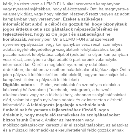
kérik, ha részt vesz a LEMO FUN által szervezett kampányban
vagy nyereményjátékban, hogy tájékoztassák Önt, ha megnyerte-e
valamelyik díjat, vagy hogy minden résztvevő részt vegyen az adott
kampányban vagy versenyben.
Ezeket a szükséges
információkat abból a célból dolgozzuk fel, hogy bizonyítsuk
jogos érdekünket a szolgáltatások népszerűsítéséhez és
fejlesztéséhez, hogy az Ön jogait és szabadságait ne
korlátozzák.
Amennyiben Ön a LEMO FUN által szervezett
nyereménypályázaton vagy kampányban vesz részt, személyes
adatait ügyfél-elégedettségi vizsgálatunk lefolytatásához kérjük
piacelemzések lefolytatása céljából (például ha olyan kampányban
vesz részt, amelyben a díjat odaítélő partnereink valamelyike ​​
információt kér Önről a megfelelő nyeremény odaítélése
érdekében, de ebben az esetben haladéktalanul tájékoztatjuk Önt a
jelen pályázati feltételekről és feltételekről, hogyan használjuk fel a
kampányt, illetve a pályázati feltételeket).
Digitális adatok
– IP-cím, weboldalak és személyes oldalak a
közösségi hálózatokon (Facebook, Instagram), a használt
alkalmazások vagy az a földrajzi hely, ahonnan szolgáltatásainkat
eléri, valamint egyéb nyilvános adatok és az interneten elérhető
információk.
A feldolgozás jogalapja a weboldalunk
funkcióinak folyamatos fejlesztéséhez fűződő jogos
érdekünk, hogy megfelelő termékeket és szolgáltatásokat
biztosítsunk Önnek.
Amikor az interneten vagy
mobilszolgáltatásokon keresztül ér el szolgáltatásokat, az adatokat
és a műszaki információkat elkerülhetetlenül feldolgozzák annak