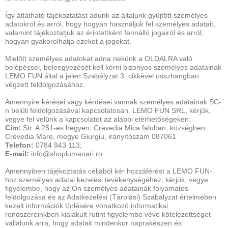
Így átlátható tájékoztatást adunk az általunk gyűjtött személyes
adatokról és arról, hogy hogyan használjuk fel személyes adatait,
valamint tájékoztatjuk az érintettként fennálló jogairól és arról,
hogyan gyakorolhatja ezeket a jogokat.
Mielőtt személyes adatokat adna nekünk a OLDALRA való
belépéssel, beleegyezését kell kérni bizonyos személyes adatainak
LEMO FUN által a jelen Szabályzat 3. cikkével összhangban
végzett feldolgozásához.
Amennyire kérései vagy kérdései vannak személyes adatainak SC-
n belüli feldolgozásával kapcsolatosan. LEMO FUN SRL, kérjük,
vegye fel velünk a kapcsolatot az alábbi elérhetőségeken:
Cím:
Str. A 251-es hegyen, Crevedia Mica faluban, községben.
Crevedia Mare, megye Giurgiu, irányítószám 087061
Telefon:
0784 943 113;
E-mail:
info@shoplumanari.ro
Amennyiben tájékoztatás céljából kér hozzáférést a LEMO FUN-
hoz személyes adatai kezelési tevékenységéhez, kérjük, vegye
figyelembe, hogy az Ön személyes adatainak folyamatos
feldolgozása és az Adatkezelési (Tárolási) Szabályzat értelmében
kezelt információk törlésére vonatkozó informatikai
rendszereinkben kialakult rutint figyelembe véve kötelezettséget
vállalunk arra, hogy adatait mindenkor naprakészen és