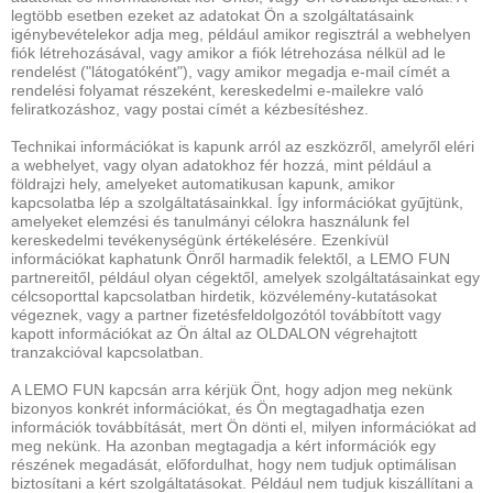
legtöbb esetben ezeket az adatokat Ön a szolgáltatásaink
igénybevételekor adja meg, például amikor regisztrál a webhelyen
fiók létrehozásával, vagy amikor a fiók létrehozása nélkül ad le
rendelést ("látogatóként"), vagy amikor megadja e-mail címét a
rendelési folyamat részeként, kereskedelmi e-mailekre való
feliratkozáshoz, vagy postai címét a kézbesítéshez.
Technikai információkat is kapunk arról az eszközről, amelyről eléri
a webhelyet, vagy olyan adatokhoz fér hozzá, mint például a
földrajzi hely, amelyeket automatikusan kapunk, amikor
kapcsolatba lép a szolgáltatásainkkal. Így információkat gyűjtünk,
amelyeket elemzési és tanulmányi célokra használunk fel
kereskedelmi tevékenységünk értékelésére. Ezenkívül
információkat kaphatunk Önről harmadik felektől, a LEMO FUN
partnereitől, például olyan cégektől, amelyek szolgáltatásainkat egy
célcsoporttal kapcsolatban hirdetik, közvélemény-kutatásokat
végeznek, vagy a partner fizetésfeldolgozótól továbbított vagy
kapott információkat az Ön által az OLDALON végrehajtott
tranzakcióval kapcsolatban.
A LEMO FUN kapcsán arra kérjük Önt, hogy adjon meg nekünk
bizonyos konkrét információkat, és Ön megtagadhatja ezen
információk továbbítását, mert Ön dönti el, milyen információkat ad
meg nekünk. Ha azonban megtagadja a kért információk egy
részének megadását, előfordulhat, hogy nem tudjuk optimálisan
biztosítani a kért szolgáltatásokat. Például nem tudjuk kiszállítani a