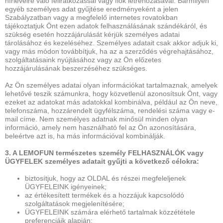
hírlevélre való feliratkozással vagy fiók létrehozásával. Bármilyen
egyéb személyes adat gyűjtése eredményeként a jelen
Szabályzatban vagy a megfelelő internetes rovatokban
tájékoztatjuk Önt ezen adatok felhasználásának szándékáról, és
szükség esetén hozzájárulását kérjük személyes adatai
tárolásához és kezeléséhez. Személyes adatait csak akkor adjuk ki,
vagy más módon továbbítjuk, ha az a szerződés végrehajtásához,
szolgáltatásaink nyújtásához vagy az Ön előzetes
hozzájárulásának beszerzéséhez szükséges.
Az Ön személyes adatai olyan információkat tartalmaznak, amelyek
lehetővé teszik számunkra, hogy közvetlenül azonosítsuk Önt, vagy
ezeket az adatokat más adatokkal kombinálva, például az Ön neve,
telefonszáma, hozzárendelt ügyfélszáma, rendelési száma vagy e-
mail címe. Nem személyes adatnak minősül minden olyan
információ, amely nem használható fel az Ön azonosítására,
beleértve azt is, ha más információval kombinálják.
3. A LEMOFUN természetes személy FELHASZNÁLÓK vagy
ÜGYFELEK személyes adatait gyűjti a következő célokra:
biztosítjuk, hogy az OLDAL és részei megfeleljenek
ÜGYFELEINK igényeinek;
az értékesített termékek és a hozzájuk kapcsolódó
szolgáltatások megjelenítésére;
ÜGYFELEINK számára elérhető tartalmak közzététele
preferenciáik alapján;