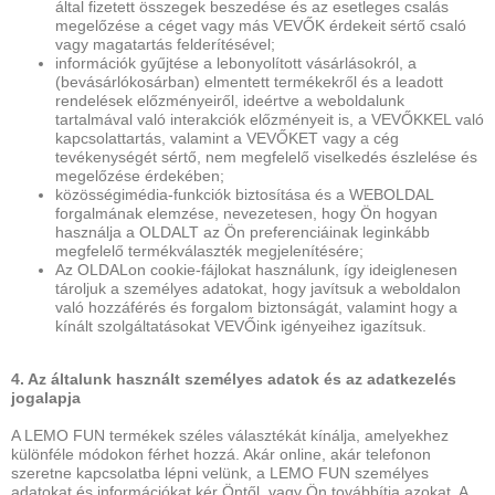
által fizetett összegek beszedése és az esetleges csalás
megelőzése a céget vagy más VEVŐK érdekeit sértő csaló
vagy magatartás felderítésével;
információk gyűjtése a lebonyolított vásárlásokról, a
(bevásárlókosárban) elmentett termékekről és a leadott
rendelések előzményeiről, ideértve a weboldalunk
tartalmával való interakciók előzményeit is, a VEVŐKKEL való
kapcsolattartás, valamint a VEVŐKET vagy a cég
tevékenységét sértő, nem megfelelő viselkedés észlelése és
megelőzése érdekében;
közösségimédia-funkciók biztosítása és a WEBOLDAL
forgalmának elemzése, nevezetesen, hogy Ön hogyan
használja a OLDALT az Ön preferenciáinak leginkább
megfelelő termékválaszték megjelenítésére;
Az OLDALon cookie-fájlokat használunk, így ideiglenesen
tároljuk a személyes adatokat, hogy javítsuk a weboldalon
való hozzáférés és forgalom biztonságát, valamint hogy a
kínált szolgáltatásokat VEVŐink igényeihez igazítsuk.
4. Az általunk használt személyes adatok és az adatkezelés
jogalapja
A LEMO FUN termékek széles választékát kínálja, amelyekhez
különféle módokon férhet hozzá. Akár online, akár telefonon
szeretne kapcsolatba lépni velünk, a LEMO FUN személyes
adatokat és információkat kér Öntől, vagy Ön továbbítja azokat. A