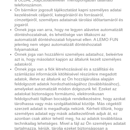
a OLDAL „Kapcsolatfelvétel” menüpontjában található
telefonszámon.
Ön bármikor jogosult tájékoztatást kapni személyes adatai
kezelésének céljairól, kategóriáiról és forrásairól,
címzettjeiről, személyes adatainak tárolási időtartamáról és
jogairól.
Önnek joga van arra, hogy ne legyen alávetve automatizált
döntéshozatalnak, és lehetősége van tiltakozni az
automatizált döntéshozatali folyamat ellen. A LEMO FUN
jelenleg nem végez automatizált döntéshozatali
folyamatokat.
Önnek joga van hozzáférni személyes adataihoz, beleértve
azt is, hogy másolatot kapjon az általunk kezelt személyes
adatokról.
Önnek joga van a fiók létrehozásával és a szállítási és
számlázási információk kitöltésével részünkre megadott
adatok, illetve az általunk az Ön hozzájárulása alapján
feldolgozott adatok hordozhatóságához (továbbításához),
amelyeket automatizált módon dolgozunk fel. Ezeket az
adatokat biztonságos formátumú, elektronikusan
feldolgozható fájlban bocsátjuk rendelkezésére, hogy azokat
tárolhassa vagy más szolgáltatókkal közölje. Más cégektől
szerzett adatait is megadhatja nekünk. Kérheti tőlünk, hogy
személyes adatait egy másik adatkezelőnek adjuk át, ez
azonban csak akkor tehető meg, ha az adatok továbbítása
technikailag lehetséges. Mivel a fájl az Ön személyes adatait
tartalmazza, kérjük, tárolja ezeket biztonságosan a