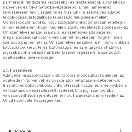
partnereink rendszeres képzéséből és teszteléséből, a vonatkozó
irányelvek és folyamatok bevezetéséből állnak, amelyeket
rendszeresen felülvizsgálunk és frissítünk, a személyes adatok
feldolgozásával foglalkozó tanácsadó felügyelete mellett.
Gondoskodunk arról is, hogy szolgáltatóinkat gondosan értékeljük
annak érdekében, hogy megfelelő szintű védelmet biztosítsanak az
Ön személyes adatai számára, és személyes adatkezelési
megállapodásokat kötünk velük annak érdekében, hogy minden
szerződő partner, aki az Ön személyes adataival a mi jogkörünkben
kapcsolatba kerül, teljes biztonsággal és az e tárgyban hatályos
jogszabályok előírásainak betartásával végezze el a szerződött
adatkezelési tevékenységet.
15. Frissítések
Adatvédelmi szabályzatunk időről időre módosulhat (általában az
adatvédelmi törvények és gyakorlatok betartása érdekében). A
frissített verziókat weboldalunkon tesszük közzé, és amennyiben a
változtatások/kiegészítések/frissítések Önt jogi szempontból
valószínűsíthetően jelentősen érintik, haladéktalanul értesítjük az
Öntől kapott elérhetőségeinken.
Kategóriák