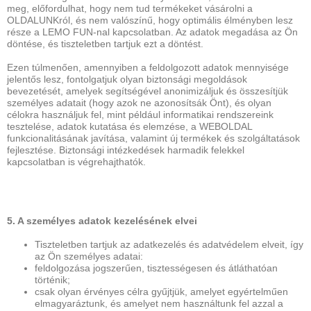
meg, előfordulhat, hogy nem tud termékeket vásárolni a
OLDALUNKról, és nem valószínű, hogy optimális élményben lesz
része a LEMO FUN-nal kapcsolatban. Az adatok megadása az Ön
döntése, és tiszteletben tartjuk ezt a döntést.
Ezen túlmenően, amennyiben a feldolgozott adatok mennyisége
jelentős lesz, fontolgatjuk olyan biztonsági megoldások
bevezetését, amelyek segítségével anonimizáljuk és összesítjük
személyes adatait (hogy azok ne azonosítsák Önt), és olyan
célokra használjuk fel, mint például informatikai rendszereink
tesztelése, adatok kutatása és elemzése, a WEBOLDAL
funkcionalitásának javítása, valamint új termékek és szolgáltatások
fejlesztése. Biztonsági intézkedések harmadik felekkel
kapcsolatban is végrehajthatók.
5. A személyes adatok kezelésének elvei
Tiszteletben tartjuk az adatkezelés és adatvédelem elveit, így
az Ön személyes adatai:
feldolgozása jogszerűen, tisztességesen és átláthatóan
történik;
csak olyan érvényes célra gyűjtjük, amelyet egyértelműen
elmagyaráztunk, és amelyet nem használtunk fel azzal a