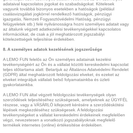
adataival kapcsolatos jogokat és szabadságokat. Kötelesek
vagyunk továbbá bizonyos esetekben a hatóságok (például
csalásvizsgálati jogkörrel rendelkező hatóságok, pénzügyi
igazgatás, Nemzeti Fogyasztóvédelmi Hatóság, pénzügyi
felügyeletek stb.) felé nyilvánosságra hozni személyes adatait vagy
az általunk végzett adatkezelési tevékenységekkel kapcsolatos
információkat, de csak a jól meghatározott jogszabályi
kötelezettségek teljesítése érdekében.
8. A személyes adatok kezelésének jogszerűsége
A LEMO FUN felelős az Ön személyes adatainak kezelési
tevékenységéért az Ön és a vállalat közötti kereskedelmi kapcsolat
teljes időtartama alatt. Betartjuk az Általános Adatvédelmi Rendelet
(GDPR) által meghatározott feldolgozási elveket, és ezeket az
elveket integráljuk vállalati belső folyamatainkba és üzleti
gyakorlatainkba.
A LEMO FUN által végzett feldolgozási tevékenységek olyan
szerződések teljesítéséhez szükségesek, amelyeknek az ÜGYFÉL
részese, vagy a VÁSÁRLÓ kifejezett kérésére a szerződéskötési
lépések megkezdéséhez szükségesek. A feldolgozási
tevékenységeket a vállalat kereskedelmi érdekeinek megfelelően
végzi, nevezetesen a vonatkozó jogszabályoknak megfelelő
termékek internetes (online) értékesítése érdekében.