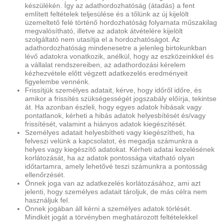
készülékén. Így az adathordozhatóság (átadás) a fent
említett feltételek teljesülése és a tőlünk az új kijelölt
üzemeltető felé történő hordozhatóság folyamata műszakilag
megvalósítható, illetve az adatok átvételére kijelölt
szolgáltató nem utasítja el a hordozhatóságot. Az
adathordozhatóság mindenesetre a jelenleg birtokunkban
lévő adatokra vonatkozik, anélkül, hogy az eszközeinkkel és
a vállalat rendszereiben, az adathordozási kérelem
kézhezvétele előtt végzett adatkezelés eredményeit
figyelembe vennénk.
Frissítjük személyes adatait, kérve, hogy időről időre, és
amikor a frissítés szükségességét jogszabály előírja, tekintse
át. Ha azonban észleli, hogy egyes adatok hibásak vagy
pontatlanok, kérheti a hibás adatok helyesbítését és/vagy
frissítését, valamint a hiányos adatok kiegészítését.
Személyes adatait helyesbítheti vagy kiegészítheti, ha
felveszi velünk a kapcsolatot, és megadja számunkra a
helyes vagy kiegészítő adatokat. Kérheti adatai kezelésének
korlátozását, ha az adatok pontossága vitatható olyan
időtartamra, amely lehetővé teszi számunkra a pontosság
ellenőrzését.
Önnek joga van az adatkezelés korlátozásához, ami azt
jelenti, hogy személyes adatait tároljuk, de más célra nem
használjuk fel.
Önnek jogában áll kérni a személyes adatok törlését.
Mindkét jogát a törvényben meghatározott feltételekkel