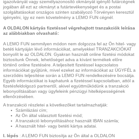
igazolványát vagy személyazonosító okmányát igénylő futárcégnek
jogában áll ezt az okmányt a futártevékenységet és a postai
szolgáltatásokat országos szinten szabályozó Törvényen keresztül
igényelni, így ez nem követelmény a LEMO FUN cégnél.
A OLDALON kártyás fizetéssel végrehajtott tranzakciók leírása
az alábbiakban olvasható:
A LEMO FUN semmilyen módon nem dolgozza fel az Ön hitel- vagy
betéti kártyáján lévő információkat, amelyekkel TRANZAKCIÓKAT
bonyolít le az OLDALON. Gyakran használt online fizetési módokat
biztosítunk Önnek, lehetőséget adva a kívánt termékek előre
történő online fizetésére. A teljesített fizetéssel kapcsolatos
információkat gyűjtünk, mivel ezeket az információkat az ÜGYFÉL a
szerződés teljesítése során a LEMO FUN rendelkezésére bocsátja.
Egyéb információkat is kaphatunk a fizetéssel kapcsolatban, attól a
fizetésfeldolgozó partnertől, akivel együttműködünk a tranzakció
lebonyolításában vagy ügyfeleink pénzügyi hitelképességének
ellenőrzésében.
A tranzakció részletei a következőket tartalmazhatják:
Számlázási cím;
Az Ön által választott fizetési mód;
A tranzakció lebonyolításához használt IBAN számla;
A használt hitel- vagy betéti kártya adatai.
I. lépés
: A LEMO FUN biztosítja az Ön által a OLDALON