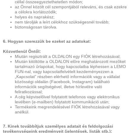
céllal összeegyeztethetetlen módon;
az Önnel közölt cél szempontjából releváns, és csak ezekre
a célokra korlátozódik;
helyes és naprakész;
nem tárolják a leírt célokhoz szükségesnél tovább;
biztonságosan tárolva.
6. Hogyan szerezzük be ezeket az adatokat:
Közvetlenül Öntől:
Miután regisztrált a OLDALON egy FIÓK létrehozásával;
Miután kitöltötte a OLDALON előre meghatározott mezőket
tartalmazó űrlapokat, hogy kapcsolatba léphessen a LEMO
FUN-nal, vagy kapcsolatfelvételt kezdeményezzen a
„Kapcsolat” részben elérhető információk vagy a vállalat
közösségi oldalán (Facebook, Instagram) található
információk segítségével, illetve hírlevélre való
feliratkozással;
A cég képviselőivel folytatott telefonos vagy elektronikus
levélben (e-mailben) folytatott kommunikáció után;
Termékeink megrendelésével FIÓK létrehozásával vagy
anélkül.
7. Kinek továbbítjuk személyes adatait és feldolgozási
tevékenységeink eredményeit (jelentések, listák stb.):