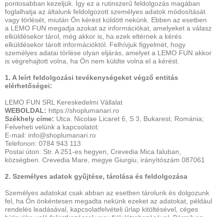
pontosabban kezeljük. Így ez a rutinszerű feldolgozás magában
foglalhatja az általunk feldolgozott személyes adatok módosítását
vagy törlését, miután Ön kérést küldött nekünk. Ebben az esetben
a LEMO FUN megadja azokat az információkat, amelyeket a válasz
elküldésekor tárol, még akkor is, ha ezek eltérnek a kérés
elküldésekor tárolt információktól. Felhívjuk figyelmét, hogy
személyes adatai törlése olyan eljárás, amelyet a LEMO FUN akkor
is végrehajtott volna, ha Ön nem küldte volna el a kérést.
1. A leírt feldolgozási tevékenységeket végző entitás
elérhetőségei:
LEMO FUN SRL Kereskedelmi Vállalat
WEBOLDAL:
https://shoplumanari.ro
Székhely címe:
Utca. Nicolae Licaret 6, S 3, Bukarest,
Románia;
Felveheti velünk a kapcsolatot:
E-mail: info@shoplumanari.ro
Telefonon:
0784 943 113
Postai úton: Str. A 251-es hegyen, Crevedia Mica faluban,
községben. Crevedia Mare, megye Giurgiu, irányítószám 087061
2. Személyes adatok gyűjtése, tárolása és feldolgozása
Személyes adatokat csak abban az esetben tárolunk és dolgozunk
fel, ha Ön önkéntesen megadta nekünk ezeket az adatokat, például
rendelés leadásával, kapcsolatfelvételi űrlap kitöltésével, céges