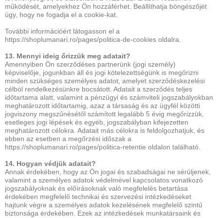
működését, amelyekhez Ön hozzáférhet. Beállíthatja böngészőjét
úgy, hogy ne fogadja el a cookie-kat.
További információért látogasson el a
https://shoplumanari.ro/pages/politica-de-cookies oldalra.
13. Mennyi ideig őrizzük meg adatait?
Amennyiben Ön szerződéses partnerünk (jogi személy)
képviselője, jogunkban áll és jogi kötelezettségünk is megőrizni
minden szükséges személyes adatot, amelyet szerződéskezelési
célból rendelkezésünkre bocsátott. Adatait a szerződés teljes
időtartama alatt, valamint a pénzügyi és számviteli jogszabályokban
meghatározott időtartamig, azaz a társaság és az ügyfél közötti
jogviszony megszűnésétől számított legalább 5 évig megőrizzük,
esetleges jogi lépések és egyéb, jogszabályban kifejezetten
meghatározott célokra. Adatait más célokra is feldolgozhatjuk, és
ebben az esetben a megőrzési időszak a
https://shoplumanari.ro/pages/politica-retentie oldalon található.
14. Hogyan védjük adatait?
Annak érdekében, hogy az Ön jogai és szabadságai ne sérüljenek,
valamint a személyes adatok védelmével kapcsolatos vonatkozó
jogszabályoknak és előírásoknak való megfelelés betartása
érdekében megfelelő technikai és szervezési intézkedéseket
hajtunk végre a személyes adatok kezelésének megfelelő szintű
biztonsága érdekében. Ezek az intézkedések munkatársaink és