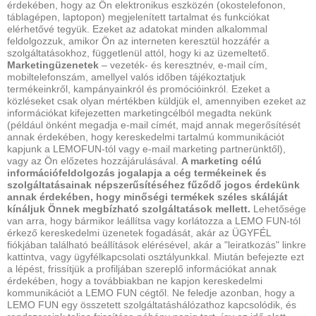
érdekében, hogy az Ön elektronikus eszközén (okostelefonon,
táblagépen, laptopon) megjelenített tartalmat és funkciókat
elérhetővé tegyük. Ezeket az adatokat minden alkalommal
feldolgozzuk, amikor Ön az interneten keresztül hozzáfér a
szolgáltatásokhoz, függetlenül attól, hogy ki az üzemeltető.
Marketingüzenetek
– vezeték- és keresztnév, e-mail cím,
mobiltelefonszám, amellyel valós időben tájékoztatjuk
termékeinkről, kampányainkról és promócióinkról. Ezeket a
közléseket csak olyan mértékben küldjük el, amennyiben ezeket az
információkat kifejezetten marketingcélból megadta nekünk
(például önként megadja e-mail címét, majd annak megerősítését
annak érdekében, hogy kereskedelmi tartalmú kommunikációt
kapjunk a LEMOFUN-tól vagy e-mail marketing partnerünktől),
vagy az Ön előzetes hozzájárulásával.
A marketing célú
információfeldolgozás jogalapja a cég termékeinek és
szolgáltatásainak népszerűsítéséhez fűződő jogos érdekünk
annak érdekében, hogy minőségi termékek széles skáláját
kínáljuk Önnek megbízható szolgáltatások mellett.
Lehetősége
van arra, hogy bármikor leállítsa vagy korlátozza a LEMO FUN-tól
érkező kereskedelmi üzenetek fogadását, akár az ÜGYFÉL
fiókjában található beállítások elérésével, akár a "leiratkozás" linkre
kattintva, vagy ügyfélkapcsolati osztályunkkal. Miután befejezte ezt
a lépést, frissítjük a profiljában szereplő információkat annak
érdekében, hogy a továbbiakban ne kapjon kereskedelmi
kommunikációt a LEMO FUN cégtől. Ne feledje azonban, hogy a
LEMO FUN egy összetett szolgáltatáshálózathoz kapcsolódik, és