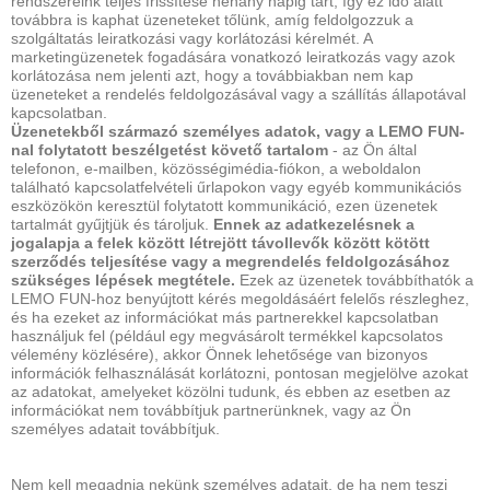
rendszereink teljes frissítése néhány napig tart, így ez idő alatt
továbbra is kaphat üzeneteket tőlünk, amíg feldolgozzuk a
szolgáltatás leiratkozási vagy korlátozási kérelmét. A
marketingüzenetek fogadására vonatkozó leiratkozás vagy azok
korlátozása nem jelenti azt, hogy a továbbiakban nem kap
üzeneteket a rendelés feldolgozásával vagy a szállítás állapotával
kapcsolatban.
Üzenetekből származó személyes adatok, vagy a LEMO FUN-
nal folytatott beszélgetést követő tartalom
- az Ön által
telefonon, e-mailben, közösségimédia-fiókon, a weboldalon
található kapcsolatfelvételi űrlapokon vagy egyéb kommunikációs
eszközökön keresztül folytatott kommunikáció, ezen üzenetek
tartalmát gyűjtjük és tároljuk.
Ennek az adatkezelésnek a
jogalapja a felek között létrejött távollevők között kötött
szerződés teljesítése vagy a megrendelés feldolgozásához
szükséges lépések megtétele.
Ezek az üzenetek továbbíthatók a
LEMO FUN-hoz benyújtott kérés megoldásáért felelős részleghez,
és ha ezeket az információkat más partnerekkel kapcsolatban
használjuk fel (például egy megvásárolt termékkel kapcsolatos
vélemény közlésére), akkor Önnek lehetősége van bizonyos
információk felhasználását korlátozni, pontosan megjelölve azokat
az adatokat, amelyeket közölni tudunk, és ebben az esetben az
információkat nem továbbítjuk partnerünknek, vagy az Ön
személyes adatait továbbítjuk.
Nem kell megadnia nekünk személyes adatait, de ha nem teszi