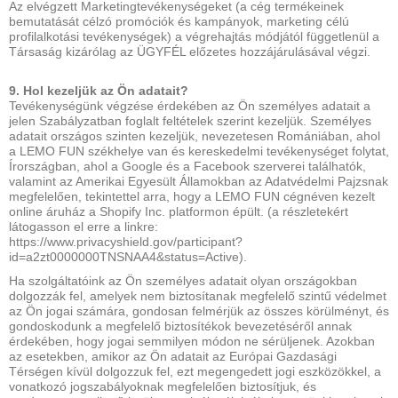
Az elvégzett Marketingtevékenységeket (a cég termékeinek
bemutatását célzó promóciók és kampányok, marketing célú
profilalkotási tevékenységek) a végrehajtás módjától függetlenül a
Társaság kizárólag az ÜGYFÉL előzetes hozzájárulásával végzi.
9. Hol kezeljük az Ön adatait?
Tevékenységünk végzése érdekében az Ön személyes adatait a
jelen Szabályzatban foglalt feltételek szerint kezeljük. Személyes
adatait országos szinten kezeljük, nevezetesen Romániában, ahol
a LEMO FUN székhelye van és kereskedelmi tevékenységet folytat,
Írországban, ahol a Google és a Facebook szerverei találhatók,
valamint az Amerikai Egyesült Államokban az Adatvédelmi Pajzsnak
megfelelően, tekintettel arra, hogy a LEMO FUN cégnéven kezelt
online áruház a Shopify Inc. platformon épült. (a részletekért
látogasson el erre a linkre:
https://www.privacyshield.gov/participant?
id=a2zt0000000TNSNAA4&status=Active).
Ha szolgáltatóink az Ön személyes adatait olyan országokban
dolgozzák fel, amelyek nem biztosítanak megfelelő szintű védelmet
az Ön jogai számára, gondosan felmérjük az összes körülményt, és
gondoskodunk a megfelelő biztosítékok bevezetéséről annak
érdekében, hogy jogai semmilyen módon ne sérüljenek. Azokban
az esetekben, amikor az Ön adatait az Európai Gazdasági
Térségen kívül dolgozzuk fel, ezt megengedett jogi eszközökkel, a
vonatkozó jogszabályoknak megfelelően biztosítjuk, és