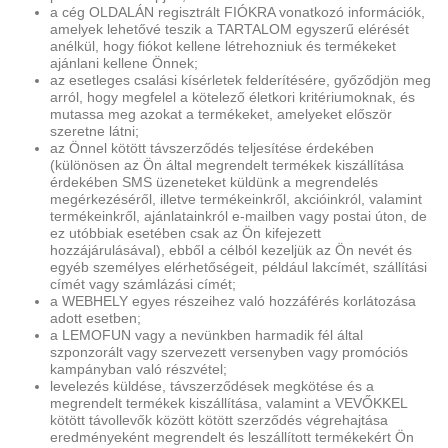
a cég OLDALÁN regisztrált FIÓKRA vonatkozó információk,
amelyek lehetővé teszik a TARTALOM egyszerű elérését
anélkül, hogy fiókot kellene létrehozniuk és termékeket
ajánlani kellene Önnek;
az esetleges csalási kísérletek felderítésére, győződjön meg
arról, hogy megfelel a kötelező életkori kritériumoknak, és
mutassa meg azokat a termékeket, amelyeket először
szeretne látni;
az Önnel kötött távszerződés teljesítése érdekében
(különösen az Ön által megrendelt termékek kiszállítása
érdekében SMS üzeneteket küldünk a megrendelés
megérkezéséről, illetve termékeinkről, akcióinkról, valamint
termékeinkről, ajánlatainkról e-mailben vagy postai úton, de
ez utóbbiak esetében csak az Ön kifejezett
hozzájárulásával), ebből a célból kezeljük az Ön nevét és
egyéb személyes elérhetőségeit, például lakcímét, szállítási
címét vagy számlázási címét;
a WEBHELY egyes részeihez való hozzáférés korlátozása
adott esetben;
a LEMOFUN vagy a nevünkben harmadik fél által
szponzorált vagy szervezett versenyben vagy promóciós
kampányban való részvétel;
levelezés küldése, távszerződések megkötése és a
megrendelt termékek kiszállítása, valamint a VEVŐKKEL
kötött távollevők között kötött szerződés végrehajtása
eredményeként megrendelt és leszállított termékekért Ön