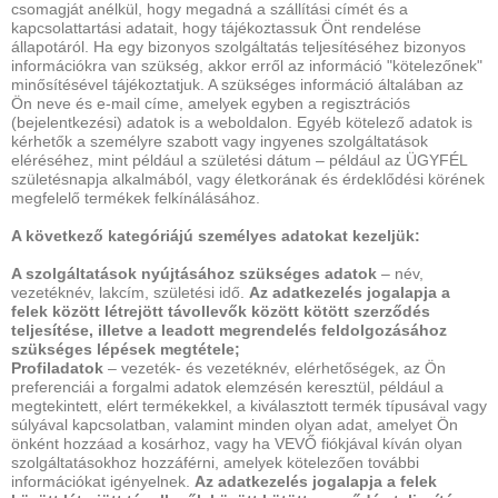
csomagját anélkül, hogy megadná a szállítási címét és a
kapcsolattartási adatait, hogy tájékoztassuk Önt rendelése
állapotáról. Ha egy bizonyos szolgáltatás teljesítéséhez bizonyos
információkra van szükség, akkor erről az információ "kötelezőnek"
minősítésével tájékoztatjuk. A szükséges információ általában az
Ön neve és e-mail címe, amelyek egyben a regisztrációs
(bejelentkezési) adatok is a weboldalon. Egyéb kötelező adatok is
kérhetők a személyre szabott vagy ingyenes szolgáltatások
eléréséhez, mint például a születési dátum – például az ÜGYFÉL
születésnapja alkalmából, vagy életkorának és érdeklődési körének
megfelelő termékek felkínálásához.
A következő kategóriájú személyes adatokat kezeljük:
A szolgáltatások nyújtásához szükséges adatok
– név,
vezetéknév, lakcím, születési idő.
Az adatkezelés jogalapja a
felek között létrejött távollevők között kötött szerződés
teljesítése, illetve a leadott megrendelés feldolgozásához
szükséges lépések megtétele;
Profiladatok
– vezeték- és vezetéknév, elérhetőségek, az Ön
preferenciái a forgalmi adatok elemzésén keresztül, például a
megtekintett, elért termékekkel, a kiválasztott termék típusával vagy
súlyával kapcsolatban, valamint minden olyan adat, amelyet Ön
önként hozzáad a kosárhoz, vagy ha VEVŐ fiókjával kíván olyan
szolgáltatásokhoz hozzáférni, amelyek kötelezően további
információkat igényelnek.
Az adatkezelés jogalapja a felek