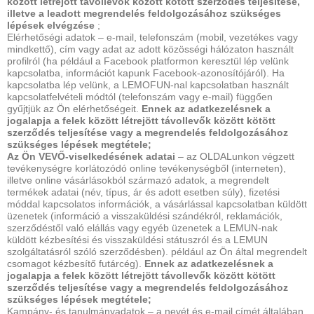
között létrejött távollevők között kötött szerződés teljesítése,
illetve a leadott megrendelés feldolgozásához szükséges
lépések elvégzése
;
Elérhetőségi adatok – e-mail, telefonszám (mobil, vezetékes vagy
mindkettő), cím vagy adat az adott közösségi hálózaton használt
profilról (ha például a Facebook platformon keresztül lép velünk
kapcsolatba, információt kapunk Facebook-azonosítójáról). Ha
kapcsolatba lép velünk, a LEMOFUN-nal kapcsolatban használt
kapcsolatfelvételi módtól (telefonszám vagy e-mail) függően
gyűjtjük az Ön elérhetőségeit.
Ennek az adatkezelésnek a
jogalapja a felek között létrejött távollevők között kötött
szerződés teljesítése vagy a megrendelés feldolgozásához
szükséges lépések megtétele;
Az Ön VEVŐ-viselkedésének adatai
– az OLDALunkon végzett
tevékenységre korlátozódó online tevékenységből (interneten),
illetve online vásárlásokból származó adatok, a megrendelt
termékek adatai (név, típus, ár és adott esetben súly), fizetési
móddal kapcsolatos információk, a vásárlással kapcsolatban küldött
üzenetek (információ a visszaküldési szándékról, reklamációk,
szerződéstől való elállás vagy egyéb üzenetek a LEMUN-nak
küldött kézbesítési és visszaküldési státuszról és a LEMUN
szolgáltatásról szóló szerződésben). például az Ön által megrendelt
csomagot kézbesítő futárcég).
Ennek az adatkezelésnek a
jogalapja a felek között létrejött távollevők között kötött
szerződés teljesítése vagy a megrendelés feldolgozásához
szükséges lépések megtétele;
Kampány- és tanulmányadatok – a nevét és e-mail címét általában