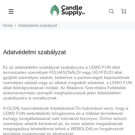
Home
Adatvédelmi szabályzat
Adatvédelmi szabályzat
Ez az adatvédelmi szabályzat szabályozza a LEMO FUN által
természetes személyek FELHASZNÁLÓI vagy ÜGYFELEI által
gyűjtött személyes adatok, beleértve a partnercégek képviselőinek
személyes adatait vagy az általuk megadott adatokat, a LEMO FUN
általi feldolgozásának módját. Az Általános Szerződési Feltételek
dokumentumban szereplő meghatározások jelen Adatvédelmi
szabályzatra is vonatkoznak.
A OLDAL használatának folytatásával Ön tudomásul veszi, hogy a
LEMO FUN weboldal(ok) böngészése és a Vállalat termékeivel
és/vagy szolgáltatásaival való interakció bizonyos, Önhöz tartozó
személyes adatok kérésével jár, és ezen adatok megadásának
megtagadása lehetetlenné teheti a WEBOLDALon forgalmazott
termékek marketingjét és eljuttatását.