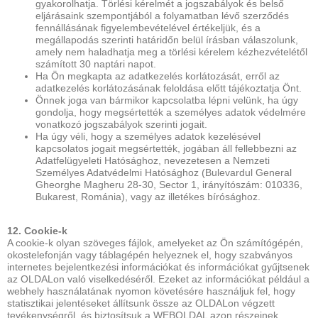
gyakorolhatja. Törlési kérelmét a jogszabályok és belső
eljárásaink szempontjából a folyamatban lévő szerződés
fennállásának figyelembevételével értékeljük, és a
megállapodás szerinti határidőn belül írásban válaszolunk,
amely nem haladhatja meg a törlési kérelem kézhezvételétől
számított 30 naptári napot.
Ha Ön megkapta az adatkezelés korlátozását, erről az
adatkezelés korlátozásának feloldása előtt tájékoztatja Önt.
Önnek joga van bármikor kapcsolatba lépni velünk, ha úgy
gondolja, hogy megsértették a személyes adatok védelmére
vonatkozó jogszabályok szerinti jogait.
Ha úgy véli, hogy a személyes adatok kezelésével
kapcsolatos jogait megsértették, jogában áll fellebbezni az
Adatfelügyeleti Hatósághoz, nevezetesen a Nemzeti
Személyes Adatvédelmi Hatósághoz (Bulevardul General
Gheorghe Magheru 28-30, Sector 1, irányítószám: 010336,
Bukarest, Románia), vagy az illetékes bírósághoz.
12. Cookie-k
A cookie-k olyan szöveges fájlok, amelyeket az Ön számítógépén,
okostelefonján vagy táblagépén helyeznek el, hogy szabványos
internetes bejelentkezési információkat és információkat gyűjtsenek
az OLDALon való viselkedéséről. Ezeket az információkat például a
webhely használatának nyomon követésére használjuk fel, hogy
statisztikai jelentéseket állítsunk össze az OLDALon végzett
tevékenységről, és biztosítsuk a WEBOLDAL azon részeinek