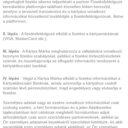
végrehajtott fizetés sikeres teljesítését a partner Fizetésfeldolgozó
kereskedési platformján található közvetlen linken keresztül,
amelyre a tervezett tranzakcióra és a kártyára vonatkozó
információkat közvetlenül továbbítják a fizetésfeldolgozónak, illetve
a platformon;
II. lépés
: A fizetésfeldolgozó elküldi a fizetést a kártyamárkának
(VISA, MasterCard stb.);
III. lépés
: A Kártya Márka meghatározza a vállalatokra vonatkozó
bizonyos fizetési szabályokat, például a fizetési törlesztőrészletek
számát, és összekapcsolja az elfogadó információs rendszerét a
kártyakibocsátó bankkal.
IV. lépés
: Végül a Kártya Márka elküldi a fizetési információkat a
Kártyakibocsátó Banknak, amely azonosítja a kártyához csatolt
számlán lévő pénzeszközöket, majd engedélyezi vagy elutasítja a
fizetést.
Személyes adatait vagy az ezekre vonatkozó információkat csak
szükség esetén, a kért formátumban és a jelen Adatkezelési
tájékoztatóban leírt céloknak megfelelő formátumban adjuk
át/továbbítjuk csak azon szerződéses partnereinknek, akikkel az
Ön személyes adatainak kezeléséről szerződést kötöttünk, és akik
garantálják ezen személyes adatok védelmét, az Ön személyes