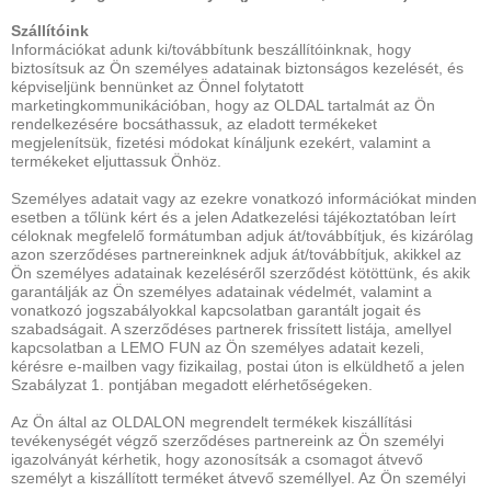
Szállítóink
Információkat adunk ki/továbbítunk beszállítóinknak, hogy
biztosítsuk az Ön személyes adatainak biztonságos kezelését, és
képviseljünk bennünket az Önnel folytatott
marketingkommunikációban, hogy az OLDAL tartalmát az Ön
rendelkezésére bocsáthassuk, az eladott termékeket
megjelenítsük, fizetési módokat kínáljunk ezekért, valamint a
termékeket eljuttassuk Önhöz.
Személyes adatait vagy az ezekre vonatkozó információkat minden
esetben a tőlünk kért és a jelen Adatkezelési tájékoztatóban leírt
céloknak megfelelő formátumban adjuk át/továbbítjuk, és kizárólag
azon szerződéses partnereinknek adjuk át/továbbítjuk, akikkel az
Ön személyes adatainak kezeléséről szerződést kötöttünk, és akik
garantálják az Ön személyes adatainak védelmét, valamint a
vonatkozó jogszabályokkal kapcsolatban garantált jogait és
szabadságait. A szerződéses partnerek frissített listája, amellyel
kapcsolatban a LEMO FUN az Ön személyes adatait kezeli,
kérésre e-mailben vagy fizikailag, postai úton is elküldhető a jelen
Szabályzat 1. pontjában megadott elérhetőségeken.
Az Ön által az OLDALON megrendelt termékek kiszállítási
tevékenységét végző szerződéses partnereink az Ön személyi
igazolványát kérhetik, hogy azonosítsák a csomagot átvevő
személyt a kiszállított terméket átvevő személlyel. Az Ön személyi