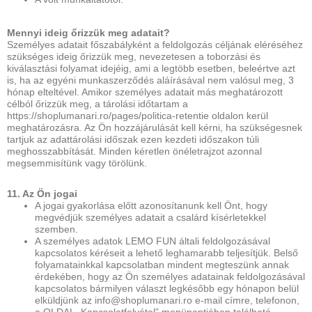
Mennyi ideig őrizzük meg adatait?
Személyes adatait főszabályként a feldolgozás céljának eléréséhez
szükséges ideig őrizzük meg, nevezetesen a toborzási és
kiválasztási folyamat idejéig, ami a legtöbb esetben, beleértve azt
is, ha az egyéni munkaszerződés aláírásával nem valósul meg, 3
hónap elteltével. Amikor személyes adatait más meghatározott
célból őrizzük meg, a tárolási időtartam a
https://shoplumanari.ro/pages/politica-retentie oldalon kerül
meghatározásra. Az Ön hozzájárulását kell kérni, ha szükségesnek
tartjuk az adattárolási időszak ezen kezdeti időszakon túli
meghosszabbítását. Minden kéretlen önéletrajzot azonnal
megsemmisítünk vagy törölünk.
11. Az Ön jogai
A jogai gyakorlása előtt azonosítanunk kell Önt, hogy
megvédjük személyes adatait a csalárd kísérletekkel
szemben.
A személyes adatok LEMO FUN általi feldolgozásával
kapcsolatos kéréseit a lehető leghamarabb teljesítjük. Belső
folyamatainkkal kapcsolatban mindent megteszünk annak
érdekében, hogy az Ön személyes adatainak feldolgozásával
kapcsolatos bármilyen választ legkésőbb egy hónapon belül
elküldjünk az info@shoplumanari.ro e-mail címre, telefonon,