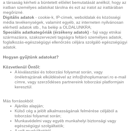
a társaság kérheti a büntetett előélet bemutatását anélkül, hogy az
iratban személyes adatokat tárolna és ezt az iratot az irattárában
megőrizné.
Digitális adatok
- cookie-k, IP-címek, weboldalak és közösségi
média tevékenységek, valamint egyéb, az interneten nyilvánosan
elérhető adatok stb., ha belép a OLDALUNKRA;
Speciális adatkategóriák (érzékeny adatok)
- faji vagy etnikai
származásra, szakszervezeti tagságra feltáró személyes adatok,
foglalkozás-egészségügyi ellenőrzés céljára szolgáló egészségügyi
adatok.
Hogyan gyűjtünk adatokat?
Közvetlenül Öntől:
A kiválasztási és toborzási folyamat során, vagy
önéletrajzának elküldésével az info@shoplumanari.ro e-mail
címre, vagy szerződéses partnereink toborzási platformjain
keresztül.
Más forrásokból:
Ajánlás alapján;
Külső cég a jelölt alkalmasságának felmérése céljából a
toborzási folyamat során;
Munkavédelmi vagy egyéb munkahelyi biztonsági vagy
egészségügyi szolgáltatók;
A volt munkáltatótól.