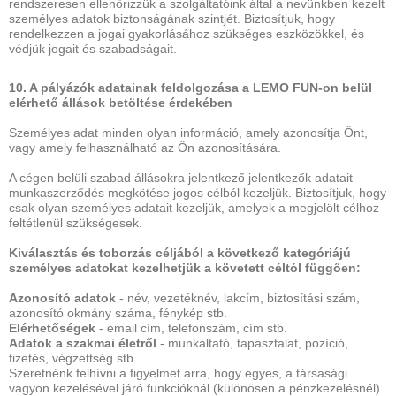
rendszeresen ellenőrizzük a szolgáltatóink által a nevünkben kezelt
személyes adatok biztonságának szintjét. Biztosítjuk, hogy
rendelkezzen a jogai gyakorlásához szükséges eszközökkel, és
védjük jogait és szabadságait.
10. A pályázók adatainak feldolgozása a LEMO FUN-on belül
elérhető állások betöltése érdekében
Személyes adat minden olyan információ, amely azonosítja Önt,
vagy amely felhasználható az Ön azonosítására.
A cégen belüli szabad állásokra jelentkező jelentkezők adatait
munkaszerződés megkötése jogos célból kezeljük. Biztosítjuk, hogy
csak olyan személyes adatait kezeljük, amelyek a megjelölt célhoz
feltétlenül szükségesek.
Kiválasztás és toborzás céljából a következő kategóriájú
személyes adatokat kezelhetjük a követett céltól függően:
Azonosító adatok
- név, vezetéknév, lakcím, biztosítási szám,
azonosító okmány száma, fénykép stb.
Elérhetőségek
- email cím, telefonszám, cím stb.
Adatok a szakmai életről
- munkáltató, tapasztalat, pozíció,
fizetés, végzettség stb.
Szeretnénk felhívni a figyelmet arra, hogy egyes, a társasági
vagyon kezelésével járó funkcióknál (különösen a pénzkezelésnél)