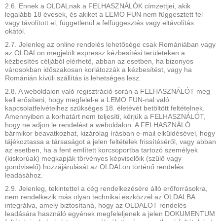
2.6. Ennek a OLDALnak a FELHASZNÁLÓK címzettjei, akik
legalább 18 évesek, és akiket a LEMO FUN nem függesztett fel
vagy távolított el, függetlenül a felfüggesztés vagy eltávolítás
okától.
2.7. Jelenleg az online rendelés lehetősége csak Romániában vagy
az OLDALon megjelölt expressz kézbesítési területeken a
kézbesítés céljából elérhető, abban az esetben, ha bizonyos
városokban időszakosan korlátozzák a kézbesítést, vagy ha
Románián kívüli szállítás is lehetséges lesz.
2.8. A weboldalon való regisztráció során a FELHASZNÁLÓT meg
kell erősíteni, hogy megfelel-e a LEMO FUN-nal való
kapcsolatfelvételhez szükséges 18. életévét betöltött feltételnek.
Amennyiben a korhatárt nem teljesíti, kérjük a FELHASZNÁLÓT,
hogy ne adjon le rendelést a weboldalon. A FELHASZNÁLÓ
bármikor beavatkozhat, kizárólag írásban e-mail elküldésével, hogy
tájékoztassa a társaságot a jelen feltételek frissítéséről, vagy abban
az esetben, ha a fent említett korcsoportba tartozó személyek
(kiskorúak) megkapják törvényes képviselőik (szülő vagy
gondviselő) hozzájárulását az OLDALon történő rendelés
leadásához.
2.9. Jelenleg, tekintettel a cég rendelkezésére álló erőforrásokra,
nem rendelkezik más olyan technikai eszközzel az OLDALBA
integrálva, amely biztosítaná, hogy az OLDALOT rendelés
leadására használó egyének megfeleljenek a jelen DOKUMENTUM