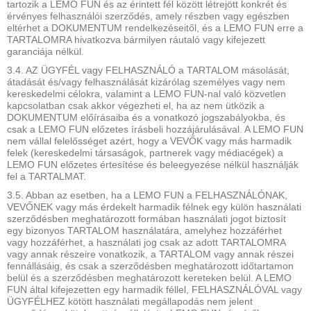
tartozik a LEMO FUN és az érintett fél között létrejött konkrét és
érvényes felhasználói szerződés, amely részben vagy egészben
eltérhet a DOKUMENTUM rendelkezéseitől, és a LEMO FUN erre a
TARTALOMRA hivatkozva bármilyen ráutaló vagy kifejezett
garanciája nélkül.
3.4. AZ ÜGYFÉL vagy FELHASZNÁLÓ a TARTALOM másolását,
átadását és/vagy felhasználását kizárólag személyes vagy nem
kereskedelmi célokra, valamint a LEMO FUN-nal való közvetlen
kapcsolatban csak akkor végezheti el, ha az nem ütközik a
DOKUMENTUM előírásaiba és a vonatkozó jogszabályokba, és
csak a LEMO FUN előzetes írásbeli hozzájárulásával. A LEMO FUN
nem vállal felelősséget azért, hogy a VEVŐK vagy más harmadik
felek (kereskedelmi társaságok, partnerek vagy médiacégek) a
LEMO FUN előzetes értesítése és beleegyezése nélkül használják
fel a TARTALMAT.
3.5. Abban az esetben, ha a LEMO FUN a FELHASZNÁLÓNAK,
VEVŐNEK vagy más érdekelt harmadik félnek egy külön használati
szerződésben meghatározott formában használati jogot biztosít
egy bizonyos TARTALOM használatára, amelyhez hozzáférhet
vagy hozzáférhet, a használati jog csak az adott TARTALOMRA
vagy annak részeire vonatkozik, a TARTALOM vagy annak részei
fennállásáig, és csak a szerződésben meghatározott időtartamon
belül és a szerződésben meghatározott kereteken belül. A LEMO
FUN által kifejezetten egy harmadik féllel, FELHASZNÁLÓVAL vagy
ÜGYFÉLHEZ kötött használati megállapodás nem jelent