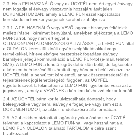
2.3. Ha a FELHASZNÁLÓ vagy az ÜGYFÉL nem ért egyet és/vagy
nem fogadja el és/vagy visszavonja hozzájárulását jelen
DOKUMENTUMBAN, amely a LEMO FUN ezzel kapcsolatos
kereskedelmi tevékenységének kereteit szabályozza:
2.3.1. A FELHASZNÁLÓ vagy VEVŐ jogosult bizonyos feltételek
mellett írásbeli kérelmet benyújtani, amelyben tájékoztatja a LEMO
FUN-t arról, hogy nem ért egyet a
OLDALON/TARTALOMBA/SZOLGÁLTATÁSSAL, a LEMO FUN által
a OLDALON keresztül kínált egyéb szolgáltatásokkal vagy
termékekkel, hírlevelek/figyelmeztetések fogadása és/vagy
bármilyen jellegű kommunikáció a LEMO FUN-tól (e-mail, telefon,
SMS). A LEMO FUN a lehető legrövidebb időn belül, de legkésőbb
a kérelem beérkezésétől számított egy hónapon belül válaszol az
ÜGYFÉL felé, a benyújtott kérelemtől, annak összetettségétől és
teljesítésének jogi lehetőségétől függően, az ÜGYFÉL
egyetértésével. E tekintetben a LEMO FUN figyelembe veszi azt a
jogviszonyt, amely a VEVŐNEK a kérelem kézhezvételekor fennáll.
2.4. AZ ÜGYFÉL bármikor felülvizsgálhatja döntését, hogy
beleegyezik-e vagy sem, és/vagy elfogadja-e vagy sem ezt a
DOKUMENTUMOT, az akkor rendelkezésre álló formában.
2.5. A 2.4 cikkben biztosított jogának gyakorlásához az ÜGYFÉL
felveheti a kapcsolatot a LEMO FUN-nal, vagy használhatja a
LEMO FUN OLDALON található TARTALOM e célra szánt
hivatkozásait.