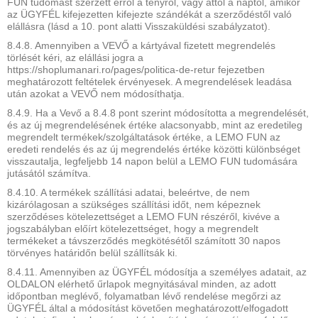
FUN tudomást szerzett erről a tényről, vagy attól a naptól, amikor
az ÜGYFÉL kifejezetten kifejezte szándékát a szerződéstől való
elállásra (lásd a 10. pont alatti Visszaküldési szabályzatot).
8.4.8. Amennyiben a VEVŐ a kártyával fizetett megrendelés
törlését kéri, az elállási jogra a
https://shoplumanari.ro/pages/politica-de-retur fejezetben
meghatározott feltételek érvényesek. A megrendelések leadása
után azokat a VEVŐ nem módosíthatja.
8.4.9. Ha a Vevő a 8.4.8 pont szerint módosította a megrendelését,
és az új megrendelésének értéke alacsonyabb, mint az eredetileg
megrendelt termékek/szolgáltatások értéke, a LEMO FUN az
eredeti rendelés és az új megrendelés értéke közötti különbséget
visszautalja, legfeljebb 14 napon belül a LEMO FUN tudomására
jutásától számítva.
8.4.10. A termékek szállítási adatai, beleértve, de nem
kizárólagosan a szükséges szállítási időt, nem képeznek
szerződéses kötelezettséget a LEMO FUN részéről, kivéve a
jogszabályban előírt kötelezettséget, hogy a megrendelt
termékeket a távszerződés megkötésétől számított 30 napos
törvényes határidőn belül szállítsák ki.
8.4.11. Amennyiben az ÜGYFÉL módosítja a személyes adatait, az
OLDALON elérhető űrlapok megnyitásával minden, az adott
időpontban meglévő, folyamatban lévő rendelése megőrzi az
ÜGYFÉL által a módosítást követően meghatározott/elfogadott