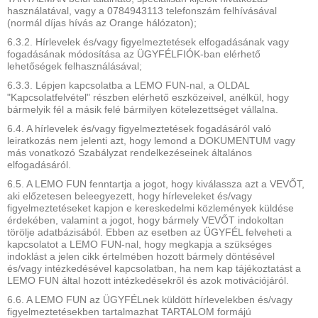
használatával, vagy a 0784943113 telefonszám felhívásával
(normál díjas hívás az Orange hálózaton);
6.3.2. Hírlevelek és/vagy figyelmeztetések elfogadásának vagy
fogadásának módosítása az ÜGYFÉLFIÓK-ban elérhető
lehetőségek felhasználásával;
6.3.3. Lépjen kapcsolatba a LEMO FUN-nal, a OLDAL
"Kapcsolatfelvétel" részben elérhető eszközeivel, anélkül, hogy
bármelyik fél a másik felé bármilyen kötelezettséget vállalna.
6.4. A hírlevelek és/vagy figyelmeztetések fogadásáról való
leiratkozás nem jelenti azt, hogy lemond a DOKUMENTUM vagy
más vonatkozó Szabályzat rendelkezéseinek általános
elfogadásáról.
6.5. A LEMO FUN fenntartja a jogot, hogy kiválassza azt a VEVŐT,
aki előzetesen beleegyezett, hogy hírleveleket és/vagy
figyelmeztetéseket kapjon e kereskedelmi közlemények küldése
érdekében, valamint a jogot, hogy bármely VEVŐT indokoltan
törölje adatbázisából. Ebben az esetben az ÜGYFÉL felveheti a
kapcsolatot a LEMO FUN-nal, hogy megkapja a szükséges
indoklást a jelen cikk értelmében hozott bármely döntésével
és/vagy intézkedésével kapcsolatban, ha nem kap tájékoztatást a
LEMO FUN által hozott intézkedésekről és azok motivációjáról.
6.6. A LEMO FUN az ÜGYFÉLnek küldött hírlevelekben és/vagy
figyelmeztetésekben tartalmazhat TARTALOM formájú