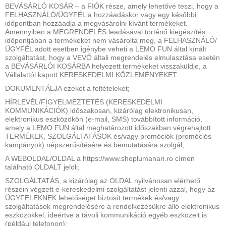
BEVÁSÁRLÓ KOSÁR – a FIÓK része, amely lehetővé teszi, hogy a
FELHASZNÁLÓ/ÜGYFÉL a hozzáadáskor vagy egy későbbi
időpontban hozzáadja a megvásárolni kívánt termékeket.
Amennyiben a MEGRENDELÉS leadásával történő kiegészítés
időpontjában a termékeket nem vásárolta meg, a FELHASZNÁLÓ/
ÜGYFÉL adott esetben igénybe veheti a LEMO FUN által kínált
szolgáltatást, hogy a VEVŐ általi megrendelés elmulasztása esetén
a BEVÁSÁRLÓI KOSÁRBA helyezett termékeket visszaküldje, a
Vállalattól kapott KERESKEDELMI KÖZLEMÉNYEKET.
DOKUMENTÁLJA ezeket a feltételeket;
HÍRLEVÉL/FIGYELMEZTETÉS (KERESKEDELMI
KOMMUNIKÁCIÓK) időszakosan, kizárólag elektronikusan,
elektronikus eszközökön (e-mail, SMS) továbbított információ,
amely a LEMO FUN által meghatározott időszakban végrehajtott
TERMÉKEK, SZOLGÁLTATÁSOK és/vagy promóciók (promóciós
kampányok) népszerűsítésére és bemutatására szolgál;
A WEBOLDAL/OLDAL a https://www.shoplumanari.ro címen
található OLDALT jelöli;
SZOLGÁLTATÁS, a kizárólag az OLDAL nyilvánosan elérhető
részein végzett e-kereskedelmi szolgáltatást jelenti azzal, hogy az
ÜGYFELEKNEK lehetőséget biztosít termékek és/vagy
szolgáltatások megrendelésére a rendelkezésükre álló elektronikus
eszközökkel, ideértve a távoli kommunikáció egyéb eszközeit is
(például telefonon);