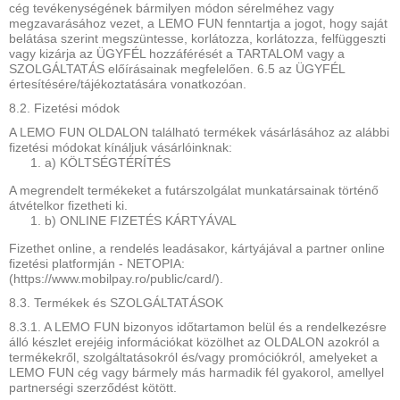
cég tevékenységének bármilyen módon sérelméhez vagy
megzavarásához vezet, a LEMO FUN fenntartja a jogot, hogy saját
belátása szerint megszüntesse, korlátozza, korlátozza, felfüggeszti
vagy kizárja az ÜGYFÉL hozzáférését a TARTALOM vagy a
SZOLGÁLTATÁS előírásainak megfelelően. 6.5 az ÜGYFÉL
értesítésére/tájékoztatására vonatkozóan.
8.2. Fizetési módok
A LEMO FUN OLDALON található termékek vásárlásához az alábbi
fizetési módokat kínáljuk vásárlóinknak:
a) KÖLTSÉGTÉRÍTÉS
A megrendelt termékeket a futárszolgálat munkatársainak történő
átvételkor fizetheti ki.
b) ONLINE FIZETÉS KÁRTYÁVAL
Fizethet online, a rendelés leadásakor, kártyájával a partner online
fizetési platformján - NETOPIA:
(https://www.mobilpay.ro/public/card/).
8.3. Termékek és SZOLGÁLTATÁSOK
8.3.1. A LEMO FUN bizonyos időtartamon belül és a rendelkezésre
álló készlet erejéig információkat közölhet az OLDALON azokról a
termékekről, szolgáltatásokról és/vagy promóciókról, amelyeket a
LEMO FUN cég vagy bármely más harmadik fél gyakorol, amellyel
partnerségi szerződést kötött.