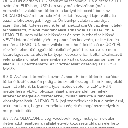
OLDALON elérhető EUR számlát használhatja. Ha a fizetés a LEI
számlára EUR-ban, USD-ben vagy más devizában (más
nemzetközi valutában) történik, a kártyát kibocsátó bank az
OLDALON vásárolt termékekért fizetett összeget lejre válthatja,
azzal a lehetőséggel, hogy az Ön bankja valutaváltási díjat
számíthat fel. Kötelességünk tehát tájékoztatni Önt az ilyen jutalék
fennállásáról, mielőtt megrendelést adnánk le az OLDALon. A
LEMO FUN nem vállal felelősséget és nem is tehető felelőssé
VEVŐI információhiányáért. A pontosítás kedvéért, online fizetés
esetén a LEMO FUN nem vállal/nem tehető felelőssé az ÜGYFÉL
részéről felmerülő egyéb többletköltségekért, ideértve, de nem
kizárólagosan, az utóbbi kártyáját kibocsátó bank által alkalmazott
valutaváltási díjakat, amennyiben a kártya kibocsátási pénzneme
eltér a LEU pénznemétől. Az intézkedésért kizárólag az ÜGYFÉL
felelős.
8.3.6. A vásárolt termékek számlázása LEI-ben történik, euróban
történő fizetés esetén pedig a befizetett összeg LEI-nek megfelelő
számlát állítunk ki. Bankkártyás fizetés esetén a LEMO FUN
megterheli a VEVŐ folyószámláját a megrendelt termékek
értékének megfelelő összegekkel, miután elküldte a rendelés
visszaigazolását. A LEMO FUN jogi személyeknek is tud számlázni,
tekintettel arra, hogy a termékeket cégek és magánszemélyek is
megrendelhetik.
8.3.7. Az OLDALON, a cég Facebook- vagy Instagram-oldalán,
illetve adott esetben a vállalat egyéb közösségi oldalain elérhető