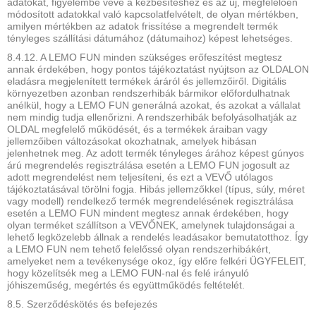
adatokat, figyelembe véve a kézbesítéshez és az új, megfelelően
módosított adatokkal való kapcsolatfelvételt, de olyan mértékben,
amilyen mértékben az adatok frissítése a megrendelt termék
tényleges szállítási dátumához (dátumaihoz) képest lehetséges.
8.4.12. A LEMO FUN minden szükséges erőfeszítést megtesz
annak érdekében, hogy pontos tájékoztatást nyújtson az OLDALON
eladásra megjelenített termékek áráról és jellemzőiről. Digitális
környezetben azonban rendszerhibák bármikor előfordulhatnak
anélkül, hogy a LEMO FUN generálná azokat, és azokat a vállalat
nem mindig tudja ellenőrizni. A rendszerhibák befolyásolhatják az
OLDAL megfelelő működését, és a termékek áraiban vagy
jellemzőiben változásokat okozhatnak, amelyek hibásan
jelenhetnek meg. Az adott termék tényleges árához képest gúnyos
árú megrendelés regisztrálása esetén a LEMO FUN jogosult az
adott megrendelést nem teljesíteni, és ezt a VEVŐ utólagos
tájékoztatásával törölni fogja. Hibás jellemzőkkel (típus, súly, méret
vagy modell) rendelkező termék megrendelésének regisztrálása
esetén a LEMO FUN mindent megtesz annak érdekében, hogy
olyan terméket szállítson a VEVŐNEK, amelynek tulajdonságai a
lehető legközelebb állnak a rendelés leadásakor bemutatotthoz. Így
a LEMO FUN nem tehető felelőssé olyan rendszerhibákért,
amelyeket nem a tevékenysége okoz, így előre felkéri ÜGYFELEIT,
hogy közelítsék meg a LEMO FUN-nal és felé irányuló
jóhiszeműség, megértés és együttműködés feltételét.
8.5. Szerződéskötés és befejezés