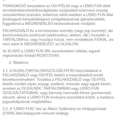
TRANZAKCIÓ beszedése az ÜGYFÉLtől vagy a LEMO FUN általi
termékértékesítésből/szolgáltatás nyújtásából származó összeg
visszatérítése számára, beleértve adott esetben a LEMO FUN által
jóváhagyott kártyafeldolgozó szolgáltatásainak igénybevételét,
függetlenül a MEGRENDELÉS kézbesítésének módjától;
FELHASZNÁLÓ Az a természetes személy (vagy jogi személy), aki
kommunikációs eszközzel (elektronikus, telefon, stb.) hozzáfér a
TARTALOMhoz, vagy hozzájut hozzá, nem rendelkezik FIÓKAL, és
nem adott le MEGRENDELÉST az OLDALON;
Az ELADÓ a LEMO FUN SRL kereskedelmi vállalat, egyedi
regisztrációs kóddal RO35737049.
Általános
2.1. A OLDAL/TARTALOM/SZOLGÁLTATÁS használatával a
FELHASZNÁLÓ vagy ÜGYFÉL felelős a használatából eredő
következményekért. Továbbá a FELHASZNÁLÓ vagy ÜGYFÉL
felelős minden olyan anyagi, szellemi, műszaki vagy egyéb kárért,
amelyet az OLDALNEK, TARTALOMBAN vagy LEMO FUN
SZOLGÁLTATÁSBAN, vagy bármely harmadik félnek (partnernek)
okozott, akivel a LEMO FUN érvényes szerződést kötött, a hatályos
jogszabályoknak megfelelően.
2.2. A "LEMO FUN" név az Állami Találmányi és Védjegyhivatal
(OSIM) által bejegyzett nemzeti védjegy.