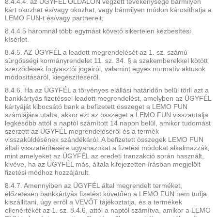
8.4.4.4. az ÜGYFÉL OLDALON végzett tevékenysége bármilyen
kárt okozhat és/vagy okozhat, vagy bármilyen módon károsíthatja a
LEMO FUN-t és/vagy partnereit;
8.4.4.5 háromnál több egymást követő sikertelen kézbesítési
kísérlet.
8.4.5. AZ ÜGYFÉL a leadott megrendelését az 1. sz. számú
sürgősségi kormányrendelet 11. sz. 34. § a szakemberekkel kötött
szerződések fogyasztói jogairól, valamint egyes normatív aktusok
módosításáról, kiegészítéséről.
8.4.6. Ha az ÜGYFÉL a törvényes elállási határidőn belül törli azt a
bankkártyás fizetéssel leadott megrendelést, amelyben az ÜGYFÉL
kártyáját kibocsátó bank a befizetett összeget a LEMO FUN
számlájára utalta, akkor ezt az összeget a LEMO FUN visszautalja
legkésőbb attól a naptól számított 14 napon belül, amikor tudomást
szerzett az ÜGYFÉL megrendeléséről és a termék
visszaküldésének szándékáról. A befizetett összegek LEMO FUN
általi visszatérítésére ugyanazokat a fizetési módokat alkalmazzák,
mint amelyeket az ÜGYFÉL az eredeti tranzakció során használt,
kivéve, ha az ÜGYFÉL más, általa kifejezetten írásban megjelölt
fizetési módhoz hozzájárult.
8.4.7. Amennyiben az ÜGYFÉL által megrendelt terméket,
előzetesen bankkártyás fizetést követően a LEMO FUN nem tudja
kiszállítani, úgy erről a VEVŐT tájékoztatja, és a termékek
ellenértékét az 1. sz. 8.4.6, attól a naptól számítva, amikor a LEMO