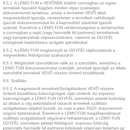
8.5.1. A LEMO FUN a VEVŐNEK küldött csomagban az egyes
termékek típusától függően minden olyan szükséges
dokumentumot tartalmaz, amely a termékek VEVŐ általi
megvásárlását igazolja, nevezetesen a termékek valódiságát
igazoló dokumentumokat és a kapcsolódó vásárlást igazoló
számlát. Ezenkívül a LEMO FUN reklámanyagokat is tartalmazhat
a csomagban a saját (vagy harmadik fél partnerei) termékeinek
vagy kampányainak népszerűsítésére, valamint az ÜGYFÉL
hűségének kialakítására szolgáló ajándékokat.
8.5.2. A LEMO FUN megkönnyíti az ÜGYFÉL tájékoztatását a
megrendelés feldolgozási szakaszáról.
8.5.3. Megtisztelt szerződéssé válik az a szerződés, amelyhez a
LEMO FUN dokumentumokat csatolják, amelyek igazolják az általa
szerződött termékek VEVŐ részére történő kiszállítását.
8.6. Szállítás
8.6.1. A megvásárolt termékek/Szolgáltatások VEVŐ részére
történő kiszállítása futárcég/cégek útján történik. Az expressz
futárcég/cégek a LEMO FUN ÜGYFÉL személyes adatait kizárólag
az általuk a cég weboldaláról vásárolt termékek szállítási
szolgáltatása céljából kezelik, és csak a jelen ÁSZF-dokumentum
szigorú betartásával. Ezenkívül a LEMO FUN megállapodásával
szállítási szolgáltatások végzésére felhatalmazott, a LEMO FUN
ÜGYFÉL személyes adatait feldolgozó, expressz futárcég
potenciális harmadik fél partnerei kötelesek szigorúan betartani az