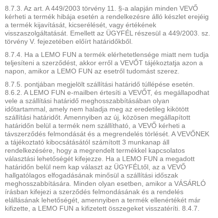
8.7.3. Az art. A 449/2003 törvény 11. §-a alapján minden VEVŐ
kérheti a termék hibája esetén a rendelkezésre álló készlet erejéig
a termék kijavítását, kicserélését, vagy értékének
visszaszolgáltatását. Emellett az ÜGYFÉL részesül a 449/2003. sz.
törvény V. fejezetében előírt határidőkből.
8.7.4. Ha a LEMO FUN a termék elérhetetlensége miatt nem tudja
teljesíteni a szerződést, akkor erről a VEVŐT tájékoztatja azon a
napon, amikor a LEMO FUN az esetről tudomást szerez.
8.7.5. pontjában megjelölt szállítási határidő túllépése esetén.
8.6.2. A LEMO FUN e-mailben értesíti a VEVŐT, és megállapodhat
vele a szállítási határidő meghosszabbításában olyan
időtartammal, amely nem haladja meg az eredetileg kikötött
szállítási határidőt. Amennyiben az új, közösen megállapított
határidőn belül a termék nem szállítható, a VEVŐ kérheti a
távszerződés felmondását és a megrendelés törlését. A VEVŐNEK
a tájékoztató kibocsátásától számított 3 munkanap áll
rendelkezésére, hogy a megrendelt termékkel kapcsolatos
választási lehetőségét kifejezze. Ha a LEMO FUN a megadott
határidőn belül nem kap választ az ÜGYFÉLtől, az a VEVŐ
hallgatólagos elfogadásának minősül a szállítási időszak
meghosszabbítására. Minden olyan esetben, amikor a VÁSÁRLÓ
írásban kifejezi a szerződés felmondásának és a rendelés
elállásának lehetőségét, amennyiben a termék ellenértékét már
kifizette, a LEMO FUN a kifizetett összegeket visszatéríti. 8.4.7.