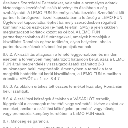
Általános Szerződési Feltételeket, valamint a személyes adatok
biztonságos kezeléséről szóló törvényt és általában a cég
szabályzatát. A LEMO FUN Személyes Adatkezelési Szerződést köt
partner futárcégeivel. Ezzel kapcsolatban a futárcég a LEMO FUN
Ügyfeleivel kapcsolatba léphet bármely szerződésben rögzített
kommunikációs eszközön (e-mail, telefon, SMS) a jelen cikkben
meghatározott korlátok között és célból. A LEMO FUN
partnerkapcsolatban áll futárcégekkel, amelyek biztosítják a
kiszállítást Románia egész területén, olyan helyeken, ahol a
partnerfuvarozóknak kézbesítési pontjaik vannak.
8.6.2. A kiszállítás átlagosan a lehető leggyorsabban és minden
esetben a törvényben meghatározott határidőn belül, azaz a LEMO
FUN általi megrendelés visszaigazolásától számított 2-3
munkanapon belül megtörténik. Amennyiben a termék a fent
megjelölt határidőn túl kerül kiszállításra, a LEMO FUN e-mailben
értesíti a VEVŐT az 1. sz. 8.4.7.
8.6.3. Az oldalon értékesített összes terméket kizárólag Románián
belül szállítjuk.
8.6.4. A szállítási költségek általában a VÁSÁRLÓT terhelik,
függetlenül a csomagok méretétől vagy számától, kivéve azokat az
eseteket, amikor a szállítási költségeket promóció vagy hűség-
vagy promóciós kampány keretében a LEMO FUN viseli.
8.7. Minőség és garancia