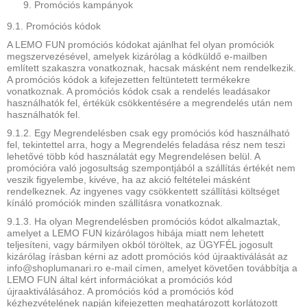
Promóciós kampányok
9.1. Promóciós kódok
A LEMO FUN promóciós kódokat ajánlhat fel olyan promóciók
megszervezésével, amelyek kizárólag a kódküldő e-mailben
említett szakaszra vonatkoznak, hacsak másként nem rendelkezik.
A promóciós kódok a kifejezetten feltüntetett termékekre
vonatkoznak. A promóciós kódok csak a rendelés leadásakor
használhatók fel, értékük csökkentésére a megrendelés után nem
használhatók fel.
9.1.2. Egy Megrendelésben csak egy promóciós kód használható
fel, tekintettel arra, hogy a Megrendelés feladása rész nem teszi
lehetővé több kód használatát egy Megrendelésen belül. A
promócióra való jogosultság szempontjából a szállítás értékét nem
veszik figyelembe, kivéve, ha az akció feltételei másként
rendelkeznek. Az ingyenes vagy csökkentett szállítási költséget
kínáló promóciók minden szállításra vonatkoznak.
9.1.3. Ha olyan Megrendelésben promóciós kódot alkalmaztak,
amelyet a LEMO FUN kizárólagos hibája miatt nem lehetett
teljesíteni, vagy bármilyen okból töröltek, az ÜGYFÉL jogosult
kizárólag írásban kérni az adott promóciós kód újraaktiválását az
info@shoplumanari.ro e-mail címen, amelyet követően továbbítja a
LEMO FUN által kért információkat a promóciós kód
újraaktiválásához. A promóciós kód a promóciós kód
kézhezvételének napján kifejezetten meghatározott korlátozott