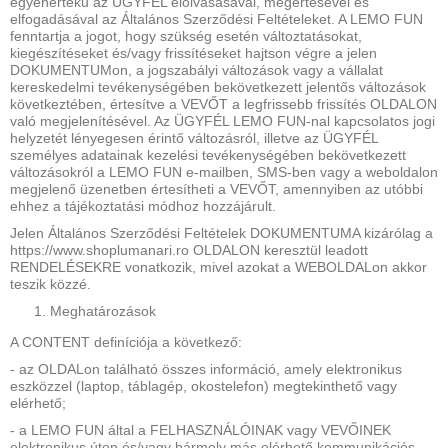
egyenértékű az ÜGYFÉL elolvasásával, megértésével és
elfogadásával az Általános Szerződési Feltételeket. A LEMO FUN
fenntartja a jogot, hogy szükség esetén változtatásokat,
kiegészítéseket és/vagy frissítéseket hajtson végre a jelen
DOKUMENTUMon, a jogszabályi változások vagy a vállalat
kereskedelmi tevékenységében bekövetkezett jelentős változások
következtében, értesítve a VEVŐT a legfrissebb frissítés OLDALON
való megjelenítésével. Az ÜGYFÉL LEMO FUN-nal kapcsolatos jogi
helyzetét lényegesen érintő változásról, illetve az ÜGYFÉL
személyes adatainak kezelési tevékenységében bekövetkezett
változásokról a LEMO FUN e-mailben, SMS-ben vagy a weboldalon
megjelenő üzenetben értesítheti a VEVŐT, amennyiben az utóbbi
ehhez a tájékoztatási módhoz hozzájárult.
Jelen Általános Szerződési Feltételek DOKUMENTUMA kizárólag a
https://www.shoplumanari.ro OLDALON keresztül leadott
RENDELÉSEKRE vonatkozik, mivel azokat a WEBOLDALon akkor
teszik közzé.
Meghatározások
A CONTENT definíciója a következő:
- az OLDALon található összes információ, amely elektronikus
eszközzel (laptop, táblagép, okostelefon) megtekinthető vagy
elérhető;
- a LEMO FUN által a FELHASZNÁLÓINAK vagy VEVŐINEK
elektronikus úton és/vagy bármely más elérhető kommunikációs