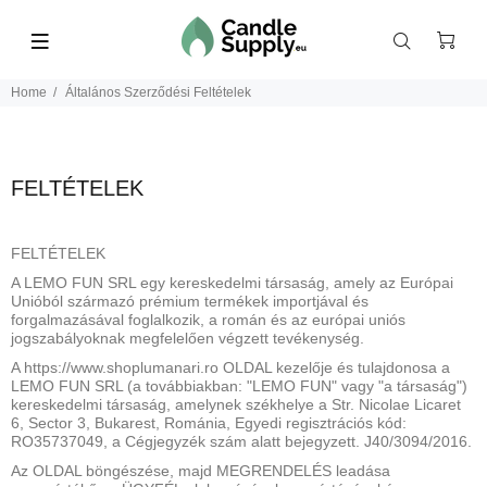
Home
Általános Szerződési Feltételek
FELTÉTELEK
FELTÉTELEK
A LEMO FUN SRL egy kereskedelmi társaság, amely az Európai
Unióból származó prémium termékek importjával és
forgalmazásával foglalkozik, a román és az európai uniós
jogszabályoknak megfelelően végzett tevékenység.
A https://www.shoplumanari.ro OLDAL kezelője és tulajdonosa a
LEMO FUN SRL (a továbbiakban: "LEMO FUN" vagy "a társaság")
kereskedelmi társaság, amelynek székhelye a Str. Nicolae Licaret
6, Sector 3, Bukarest, Románia, Egyedi regisztrációs kód:
RO35737049, a Cégjegyzék szám alatt bejegyzett. J40/3094/2016.
Az OLDAL böngészése, majd MEGRENDELÉS leadása