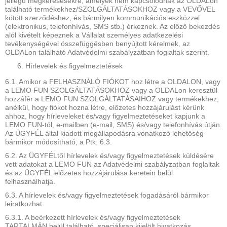
jellegű megkeresésekre, amelyek nem kapcsolódnak az OLDALon
található termékekhez/SZOLGÁLTATÁSOKHOZ vagy a VEVŐVEL
kötött szerződéshez, és bármilyen kommunikációs eszközzel
(elektronikus, telefonhívás, SMS stb.) érkeznek. Az előző bekezdés
alól kivételt képeznek a Vállalat személyes adatkezelési
tevékenységével összefüggésben benyújtott kérelmek, az
OLDALon található Adatvédelmi szabályzatban foglaltak szerint.
Hírlevelek és figyelmeztetések
6.1. Amikor a FELHASZNÁLÓ FIÓKOT hoz létre a OLDALON, vagy
a LEMO FUN SZOLGÁLTATÁSOKHOZ vagy a OLDALon keresztül
hozzáfér a LEMO FUN SZOLGÁLTATÁSAIHOZ vagy termékekhez,
anélkül, hogy fiókot hozna létre, előzetes hozzájárulást kérünk
ahhoz, hogy hírleveleket és/vagy figyelmeztetéseket kapjunk a
LEMO FUN-tól, e-mailben (e-mail, SMS) és/vagy telefonhívás útján.
Az ÜGYFÉL által kiadott megállapodásra vonatkozó lehetőség
bármikor módosítható, a Ptk. 6.3.
6.2. Az ÜGYFÉLtől hírlevelek és/vagy figyelmeztetések küldésére
vett adatokat a LEMO FUN az Adatvédelmi szabályzatban foglaltak
és az ÜGYFÉL előzetes hozzájárulása keretein belül
felhasználhatja.
6.3. A hírlevelek és/vagy figyelmeztetések fogadásáról bármikor
leiratkozhat:
6.3.1. A beérkezett hírlevelek és/vagy figyelmeztetések
TARTALMÁN belül található, speciálisan kijelölt hivatkozás