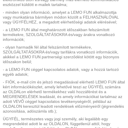
eszközzel küldött e-mailek tartalma;
- minden olyan információ, amelyet a LEMO FUN alkalmazottja
vagy munkatársa bármilyen módon közölt a FELHASZNÁLÓVAL
vagy ÜGYFÉLHEZ, a megadott elérhetőségi adatok elérésével;
- a LEMO FUN által meghatározott időszakban felszámított
termékekre, SZOLGÁLTATÁSOKRA és/vagy árakra vonatkozó
információk;
- olyan harmadik fél által felszámított termékekre,
SZOLGÁLTATÁSOKRA és/vagy tarifákra vonatkozó információk,
akikkel a LEMO FUN partnerségi szerződést kötött egy bizonyos
időszakon belül;
- a LEMO FUN céggel kapcsolatos adatok, vagy a hozzá tartozó
egyéb adatok;
- FIÓK, e-mail cím és jelszó megadásával elérhető LEMO FUN által
kért információkészlet, amely lehetővé teszi az ÜGYFÉL számára
az OLDALon elérhető termékekhez való hozzáférést és a
MEGRENDELÉSEK leadását, és amely információkat tartalmaz az
adott VEVŐ céggel kapcsolatos tevékenységéről, például az
OLDALON keresztül leadott rendelések előzményeiről (jégrendelés
azonosítása, adószámla stb.);
ÜGYFÉL, természetes vagy jogi személy, aki legalább egy
megrendelést adott le az OLDALON, függetlenül attól, hogy