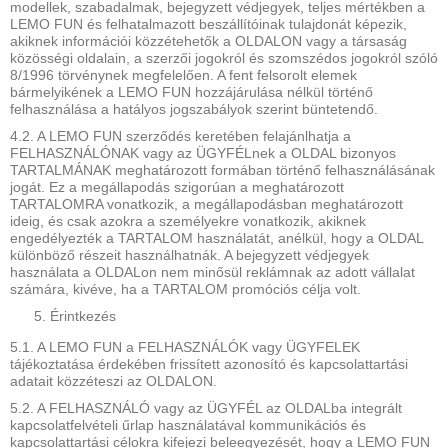
modellek, szabadalmak, bejegyzett védjegyek, teljes mértékben a
LEMO FUN és felhatalmazott beszállítóinak tulajdonát képezik,
akiknek információi közzétehetők a OLDALON vagy a társaság
közösségi oldalain, a szerzői jogokról és szomszédos jogokról szóló
8/1996 törvénynek megfelelően. A fent felsorolt ​​elemek
bármelyikének a LEMO FUN hozzájárulása nélkül történő
felhasználása a hatályos jogszabályok szerint büntetendő.
4.2. A LEMO FUN szerződés keretében felajánlhatja a
FELHASZNÁLÓNAK vagy az ÜGYFÉLnek a OLDAL bizonyos
TARTALMÁNAK meghatározott formában történő felhasználásának
jogát. Ez a megállapodás szigorúan a meghatározott
TARTALOMRA vonatkozik, a megállapodásban meghatározott
ideig, és csak azokra a személyekre vonatkozik, akiknek
engedélyezték a TARTALOM használatát, anélkül, hogy a OLDAL
különböző részeit használhatnák. A bejegyzett védjegyek
használata a OLDALon nem minősül reklámnak az adott vállalat
számára, kivéve, ha a TARTALOM promóciós célja volt.
Érintkezés
5.1. A LEMO FUN a FELHASZNÁLÓK vagy ÜGYFELEK
tájékoztatása érdekében frissített azonosító és kapcsolattartási
adatait közzéteszi az OLDALON.
5.2. A FELHASZNÁLÓ vagy az ÜGYFÉL az OLDALba integrált
kapcsolatfelvételi űrlap használatával kommunikációs és
kapcsolattartási célokra kifejezi beleegyezését, hogy a LEMO FUN