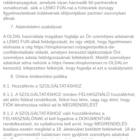
reklámanyagokat, amelyek olyan harmadik fél partnerekre
vonatkoznak, akik a LEMO FUN-nal a hírlevelek és/vagy
figyelmeztetések küldésének időpontjában partneri viszonyban
állnak.
Adatvédelmi szabályzat
A OLDAL használata magában foglalja az Ön személyes adatainak
a LEMO FUN általi feldolgozását, és úgy véljük, hogy figyelmesen
elolvasta a cég https://shoplumanari.ro/pages/politica-de-
confidentialitate oldalát, amelyen keresztül tájékoztatjuk Önt
személyes adatai feldolgozásának feltételeiről. Mielőtt személyes
adatokat adna nekünk a https://www.shoplumanari.ro OLDALon
keresztül, kifejezetten felkérjük, hogy fogadja el ezt a szabályzatot.
Online értékesítési politika
8.1. Hozzáférés a SZOLGÁLTATÁSHOZ
8.1.1. A SZOLGÁLTATÁSHOZ minden FELHASZNÁLÓ hozzáférhet,
aki aktív fiókkal rendelkezik, fiókot hoz létre, vagy úgy dönt, hogy
FIÓK létrehozása nélkül ad le MEGRENDELÉST.
8.1.2. A SZOLGÁLTATÁSHOZ való hozzáféréshez a
FELHASZNÁLÓNAK el kell fogadnia a DOKUMENTUM
rendelkezéseit, és nyilatkoznia kell arról, hogy MEGRENDELÉS
leadása esetén megfelel a 18. életévüket betöltött feltételnek. 18 év
alatti gyermekektől tudatosan nem gyűjtünk személyes adatokat.