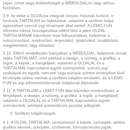
jogot, címet vagy érdekeltséget a WEBOLDALon vagy ahhoz
fűződően.
3.9. Az ebbe a OLDALba integrált összes műszaki funkció, e
funkciók TARTALMA és fejlesztése, valamint a szoftver teljes
egészében szerzői jogi törvények által védett. A LEMO FUN
előzetes írásos hozzájárulása nélkül tilos a jelen OLDAL
TARTALMÁNAK bármilyen más felhasználása, beleértve a
sokszorosítást, módosítást, terjesztést, újraközlést, továbbítást,
megjelenítést vagy előadást.
3.10. Eltérő rendelkezés hiányában a WEBOLDAL, beleértve annak
teljes TARTALMÁT, mint például a design, a szöveg, a grafika, a
logók, a képek, a hangklipek, valamint a OLDALAL és a
TARTALMAL kapcsolatos egyéb szempontok, szerzői jogi
szabályok és egyéb, nemzeti vagy európai szinten érvényben lévő
törvények védve vannak a szellemi tulajdon területén, és a LEMO
FUN és jogi adminisztrátorának tulajdonát képviselik.
3.11. A TARTALOM a LEMO FUN által bármikor módosítható, a
fényképek, a design, a szöveg, a grafika, a logók, a hangklipek,
valamint a OLDALAL és a TARTALMAL kapcsolatos egyéb
szempontok, amelyek prezentációs javaslat jellegűek.
Szellemi tulajdonjogok
4.1. A OLDAL TARTALMA, nevezetesen a képek, szövegek, webes
grafikai elemek, szkriptek, szoftverek, formatervezési jogok,