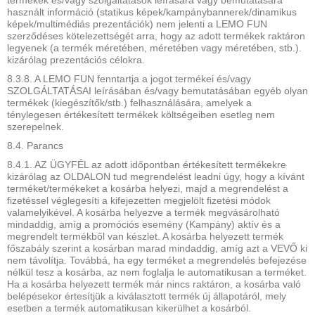
termékek és/vagy szolgáltatások leírására vagy bemutatására
használt információ (statikus képek/kampánybannerek/dinamikus
képek/multimédiás prezentációk) nem jelenti a LEMO FUN
szerződéses kötelezettségét arra, hogy az adott termékek raktáron
legyenek (a termék méretében, méretében vagy méretében, stb.).
kizárólag prezentációs célokra.
8.3.8. A LEMO FUN fenntartja a jogot termékei és/vagy
SZOLGÁLTATÁSAI leírásában és/vagy bemutatásában egyéb olyan
termékek (kiegészítők/stb.) felhasználására, amelyek a
ténylegesen értékesített termékek költségeiben esetleg nem
szerepelnek.
8.4. Parancs
8.4.1. AZ ÜGYFÉL az adott időpontban értékesített termékekre
kizárólag az OLDALON tud megrendelést leadni úgy, hogy a kívánt
terméket/termékeket a kosárba helyezi, majd a megrendelést a
fizetéssel véglegesíti a kifejezetten megjelölt fizetési módok
valamelyikével. A kosárba helyezve a termék megvásárolható
mindaddig, amíg a promóciós esemény (Kampány) aktív és a
megrendelt termékből van készlet. A kosárba helyezett termék
főszabály szerint a kosárban marad mindaddig, amíg azt a VEVŐ ki
nem távolítja. Továbbá, ha egy terméket a megrendelés befejezése
nélkül tesz a kosárba, az nem foglalja le automatikusan a terméket.
Ha a kosárba helyezett termék már nincs raktáron, a kosárba való
belépésekor értesítjük a kiválasztott termék új állapotáról, mely
esetben a termék automatikusan kikerülhet a kosárból.