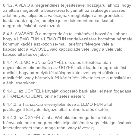
8.4.2. A VEVŐ a megrendelés teljesítésével hozzájárul ahhoz, hogy
az általa megadott, a beszerzési folyamathoz szükséges összes
adat helyes, teljes és a valóságnak megfeleljen a megrendelés
leadásának napján, amelyre jelen dokumentumban kiadott
megrendelésként hivatkozunk.
8.4.3. A VÁSÁRLÓ a megrendelés teljesítésével hozzájárul ahhoz,
hogy a LEMO FUN a LEMO FUN rendelkezésére bocsátott bármely
kommunikációs eszközön (e-mail, telefon) felvegye vele a
kapcsolatot a VEVŐVEL való kapcsolatfelvétel vagy a vele való
kapcsolattartás céljából.
8.4.4. A LEMO FUN az ÜGYFÉL előzetes értesítése után
egyoldalúan felmondhatja az ÜGYFÉL által leadott megrendelést
anélkül, hogy bármelyik fél utólagos kötelezettséget vállalna a
másik felé, vagy bármelyik fél kártérítést követelhetne a másiktól az
alábbi esetekben:
8.4.4.1. az ÜGYFÉL kártyáját kibocsátó bank általi el nem fogadása
a TRANZAKCIÓBAN, online fizetés esetén;
8.4.4.2. a Tranzakció érvénytelenítése a LEMO FUN által
jóváhagyott kártyafeldolgozó által, online fizetés esetén;
8.4.4.3. az ÜGYFÉL által a Weboldalon megadott adatok
hiányosak, ami a megrendelés teljesítésének vagy feldolgozásának
lehetetlenségét vonja maga után, vagy tévesek;