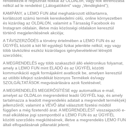
rendelkezik-e regisztrált fiókkal az OLDALon, vagy fiók létrehozása
nélkül ad le rendelést („Látogatóként” vagy „Vendégként”);
KAMPÁNY, a LEMO FUN által meghatározott időtartamra,
korlátozott számú termék kereskedelmi célú, online környezetben
és kizárólag az OLDALON, valamint a Társaság Facebook és
Instagram oldalain, illetve más közösségi oldalakon keresztül
történő megjelenítésének akciója;
A TÁVSZERZŐDÉS a törvény értelmében a LEMO FUN és az
ÜGYFÉL között a két fél egyidejű fizikai jelenléte nélkül, egy vagy
több távközlési eszköz kizárólagos igénybevételével létrejött
szerződés;
A MEGRENDELÉS egy több szakaszból álló elektronikus folyamat,
amely a LEMO FUN mint ELADÓ és az ÜGYFÉL közötti
kommunikáció egyik formájaként avatkozik be, amelyen keresztül
az utóbbi kifejezi szándékát bizonyos Termékek és/vagy
SZOLGÁLTATÁSOK megvásárlására azok fizetésével;
A MEGRENDELÉS MEGERŐSÍTÉSE egy automatikus e-mail,
amelyet az OLDALon megrendelést leadó ÜGYFÉL kap, és amely
tartalmazza a leadott megrendelés adatait a megrendelt termék(ek)
jellemzőiről, valamint a VEVŐ által választott fizetési módtól
függően a még fizetendő árat. A MEGRENDELÉST visszaigazoló e-
mail elküldése jogi szempontból a LEMO FUN és az ÜGYFÉL
közötti szerződés megkötésének, illetve a megrendelés LEMO FUN
általi elfogadásának pillanatát jelenti;