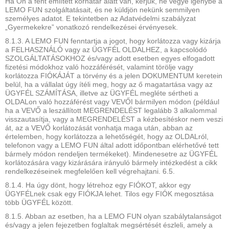
Ha Ön a fent említett korhatár alatt van, kérjük, ne vegye igénybe a
LEMO FUN szolgáltatásait, és ne küldjön nekünk semmilyen
személyes adatot. E tekintetben az Adatvédelmi szabályzat
„Gyermekekre” vonatkozó rendelkezései érvényesek.
8.1.3. A LEMO FUN fenntartja a jogot, hogy korlátozza vagy kizárja
a FELHASZNÁLÓ vagy az ÜGYFÉL OLDALHEZ, a kapcsolódó
SZOLGÁLTATÁSOKHOZ és/vagy adott esetben egyes elfogadott
fizetési módokhoz való hozzáférését, valamint törölje vagy
korlátozza FIÓKÁJÁT a törvény és a jelen DOKUMENTUM keretein
belül, ha a vállalat úgy ítéli meg, hogy az ő magatartása vagy az
ÜGYFÉL SZÁMÍTÁSA, illetve az ÜGYFÉL megléte sértheti a
OLDALon való hozzáférést vagy VEVŐI bármilyen módon (például
ha a VEVŐ a leszállított MEGRENDELÉST legalább 3 alkalommal
visszautasítja, vagy a MEGRENDELÉST a kézbesítéskor nem veszi
át, az a VEVŐ korlátozását vonhatja maga után, abban az
értelemben, hogy korlátozza a lehetőségét, hogy az OLDALról,
telefonon vagy a LEMO FUN által adott időpontban elérhetővé tett
bármely módon rendeljen termékeket). Mindenesetre az ÜGYFÉL
korlátozására vagy kizárására irányuló bármely intézkedést a cikk
rendelkezéseinek megfelelően kell végrehajtani. 6.5.
8.1.4. Ha úgy dönt, hogy létrehoz egy FIÓKOT, akkor egy
ÜGYFÉLnek csak egy FIÓKJA lehet. Tilos egy FIÓK megosztása
több ÜGYFÉL között.
8.1.5. Abban az esetben, ha a LEMO FUN olyan szabálytalanságot
és/vagy a jelen fejezetben foglaltak megsértését észleli, amely a