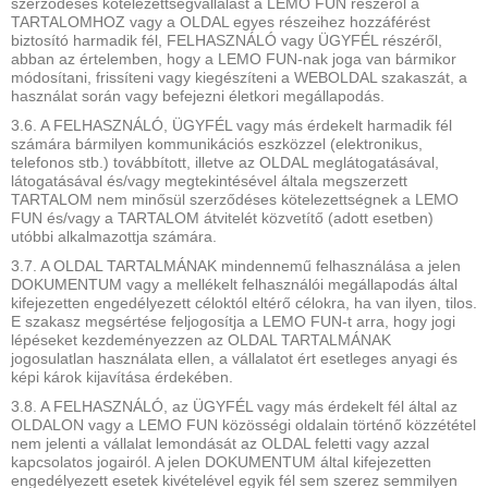
szerződéses kötelezettségvállalást a LEMO FUN részéről a
TARTALOMHOZ vagy a OLDAL egyes részeihez hozzáférést
biztosító harmadik fél, FELHASZNÁLÓ vagy ÜGYFÉL részéről,
abban az értelemben, hogy a LEMO FUN-nak joga van bármikor
módosítani, frissíteni vagy kiegészíteni a WEBOLDAL szakaszát, a
használat során vagy befejezni életkori megállapodás.
3.6. A FELHASZNÁLÓ, ÜGYFÉL vagy más érdekelt harmadik fél
számára bármilyen kommunikációs eszközzel (elektronikus,
telefonos stb.) továbbított, illetve az OLDAL meglátogatásával,
látogatásával és/vagy megtekintésével általa megszerzett
TARTALOM nem minősül szerződéses kötelezettségnek a LEMO
FUN és/vagy a TARTALOM átvitelét közvetítő (adott esetben)
utóbbi alkalmazottja számára.
3.7. A OLDAL TARTALMÁNAK mindennemű felhasználása a jelen
DOKUMENTUM vagy a mellékelt felhasználói megállapodás által
kifejezetten engedélyezett céloktól eltérő célokra, ha van ilyen, tilos.
E szakasz megsértése feljogosítja a LEMO FUN-t arra, hogy jogi
lépéseket kezdeményezzen az OLDAL TARTALMÁNAK
jogosulatlan használata ellen, a vállalatot ért esetleges anyagi és
képi károk kijavítása érdekében.
3.8. A FELHASZNÁLÓ, az ÜGYFÉL vagy más érdekelt fél által az
OLDALON vagy a LEMO FUN közösségi oldalain történő közzététel
nem jelenti a vállalat lemondását az OLDAL feletti vagy azzal
kapcsolatos jogairól. A jelen DOKUMENTUM által kifejezetten
engedélyezett esetek kivételével egyik fél sem szerez semmilyen