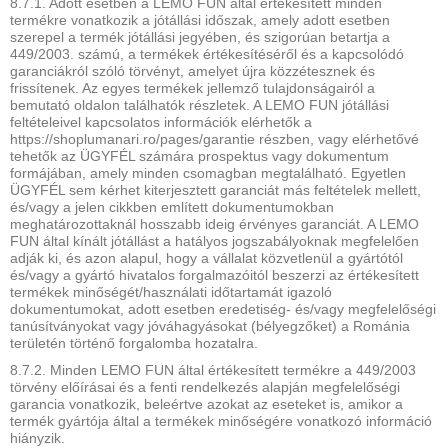
8.7.1. Adott esetben a LEMO FUN által értékesített minden
termékre vonatkozik a jótállási időszak, amely adott esetben
szerepel a termék jótállási jegyében, és szigorúan betartja a
449/2003. számú, a termékek értékesítéséről és a kapcsolódó
garanciákról szóló törvényt, amelyet újra közzétesznek és
frissítenek. Az egyes termékek jellemző tulajdonságairól a
bemutató oldalon találhatók részletek. A LEMO FUN jótállási
feltételeivel kapcsolatos információk elérhetők a
https://shoplumanari.ro/pages/garantie részben, vagy elérhetővé
tehetők az ÜGYFÉL számára prospektus vagy dokumentum
formájában, amely minden csomagban megtalálható. Egyetlen
ÜGYFÉL sem kérhet kiterjesztett garanciát más feltételek mellett,
és/vagy a jelen cikkben említett dokumentumokban
meghatározottaknál hosszabb ideig érvényes garanciát. A LEMO
FUN által kínált jótállást a hatályos jogszabályoknak megfelelően
adják ki, és azon alapul, hogy a vállalat közvetlenül a gyártótól
és/vagy a gyártó hivatalos forgalmazóitól beszerzi az értékesített
termékek minőségét/használati időtartamát igazoló
dokumentumokat, adott esetben eredetiség- és/vagy megfelelőségi
tanúsítványokat vagy jóváhagyásokat (bélyegzőket) a Románia
területén történő forgalomba hozatalra.
8.7.2. Minden LEMO FUN által értékesített termékre a 449/2003
törvény előírásai és a fenti rendelkezés alapján megfelelőségi
garancia vonatkozik, beleértve azokat az eseteket is, amikor a
termék gyártója által a termékek minőségére vonatkozó információ
hiányzik.