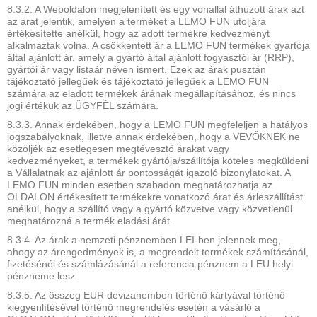
8.3.2. A Weboldalon megjelenített és egy vonallal áthúzott árak azt
az árat jelentik, amelyen a terméket a LEMO FUN utoljára
értékesítette anélkül, hogy az adott termékre kedvezményt
alkalmaztak volna. A csökkentett ár a LEMO FUN termékek gyártója
által ajánlott ár, amely a gyártó által ajánlott fogyasztói ár (RRP),
gyártói ár vagy listaár néven ismert. Ezek az árak pusztán
tájékoztató jellegűek és tájékoztató jellegűek a LEMO FUN
számára az eladott termékek árának megállapításához, és nincs
jogi értékük az ÜGYFÉL számára.
8.3.3. Annak érdekében, hogy a LEMO FUN megfeleljen a hatályos
jogszabályoknak, illetve annak érdekében, hogy a VEVŐKNEK ne
közöljék az esetlegesen megtévesztő árakat vagy
kedvezményeket, a termékek gyártója/szállítója köteles megküldeni
a Vállalatnak az ajánlott ár pontosságát igazoló bizonylatokat. A
LEMO FUN minden esetben szabadon meghatározhatja az
OLDALON értékesített termékekre vonatkozó árat és árleszállítást
anélkül, hogy a szállító vagy a gyártó közvetve vagy közvetlenül
meghatározná a termék eladási árát.
8.3.4. Az árak a nemzeti pénznemben LEI-ben jelennek meg,
ahogy az árengedmények is, a megrendelt termékek számításánál,
fizetésénél és számlázásánál a referencia pénznem a LEU helyi
pénzneme lesz.
8.3.5. Az összeg EUR devizanemben történő kártyával történő
kiegyenlítésével történő megrendelés esetén a vásárló a