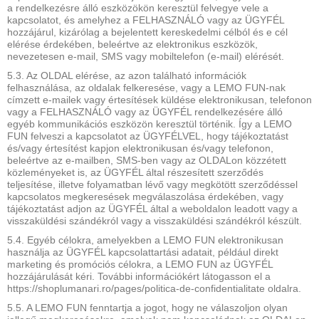
a rendelkezésre álló eszközökön keresztül felvegye vele a
kapcsolatot, és amelyhez a FELHASZNÁLÓ vagy az ÜGYFÉL
hozzájárul, kizárólag a bejelentett kereskedelmi célból és e cél
elérése érdekében, beleértve az elektronikus eszközök,
nevezetesen e-mail, SMS vagy mobiltelefon (e-mail) elérését.
5.3. Az OLDAL elérése, az azon található információk
felhasználása, az oldalak felkeresése, vagy a LEMO FUN-nak
címzett e-mailek vagy értesítések küldése elektronikusan, telefonon
vagy a FELHASZNÁLÓ vagy az ÜGYFÉL rendelkezésére álló
egyéb kommunikációs eszközön keresztül történik. Így a LEMO
FUN felveszi a kapcsolatot az ÜGYFÉLVEL, hogy tájékoztatást
és/vagy értesítést kapjon elektronikusan és/vagy telefonon,
beleértve az e-mailben, SMS-ben vagy az OLDALon közzétett
közleményeket is, az ÜGYFÉL által részesített szerződés
teljesítése, illetve folyamatban lévő vagy megkötött szerződéssel
kapcsolatos megkeresések megválaszolása érdekében, vagy
tájékoztatást adjon az ÜGYFÉL által a weboldalon leadott vagy a
visszaküldési szándékról vagy a visszaküldési szándékról készült.
5.4. Egyéb célokra, amelyekben a LEMO FUN elektronikusan
használja az ÜGYFÉL kapcsolattartási adatait, például direkt
marketing és promóciós célokra, a LEMO FUN az ÜGYFÉL
hozzájárulását kéri. További információkért látogasson el a
https://shoplumanari.ro/pages/politica-de-confidentialitate oldalra.
5.5. A LEMO FUN fenntartja a jogot, hogy ne válaszoljon olyan