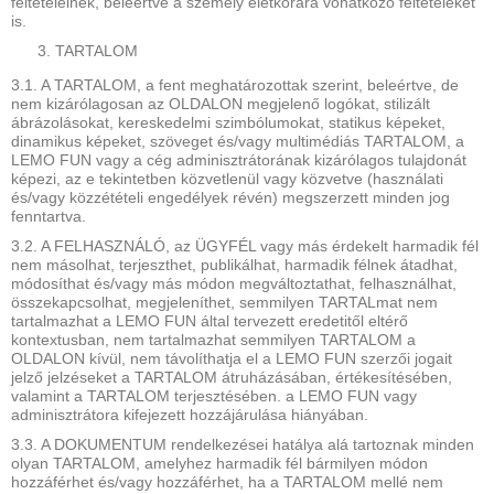
feltételeinek, beleértve a személy életkorára vonatkozó feltételeket
is.
TARTALOM
3.1. A TARTALOM, a fent meghatározottak szerint, beleértve, de
nem kizárólagosan az OLDALON megjelenő logókat, stilizált
ábrázolásokat, kereskedelmi szimbólumokat, statikus képeket,
dinamikus képeket, szöveget és/vagy multimédiás TARTALOM, a
LEMO FUN vagy a cég adminisztrátorának kizárólagos tulajdonát
képezi, az e tekintetben közvetlenül vagy közvetve (használati
és/vagy közzétételi engedélyek révén) megszerzett minden jog
fenntartva.
3.2. A FELHASZNÁLÓ, az ÜGYFÉL vagy más érdekelt harmadik fél
nem másolhat, terjeszthet, publikálhat, harmadik félnek átadhat,
módosíthat és/vagy más módon megváltoztathat, felhasználhat,
összekapcsolhat, megjeleníthet, semmilyen TARTALmat nem
tartalmazhat a LEMO FUN által tervezett eredetitől eltérő
kontextusban, nem tartalmazhat semmilyen TARTALOM a
OLDALON kívül, nem távolíthatja el a LEMO FUN szerzői jogait
jelző jelzéseket a TARTALOM átruházásában, értékesítésében,
valamint a TARTALOM terjesztésében. a LEMO FUN vagy
adminisztrátora kifejezett hozzájárulása hiányában.
3.3. A DOKUMENTUM rendelkezései hatálya alá tartoznak minden
olyan TARTALOM, amelyhez harmadik fél bármilyen módon
hozzáférhet és/vagy hozzáférhet, ha a TARTALOM mellé nem