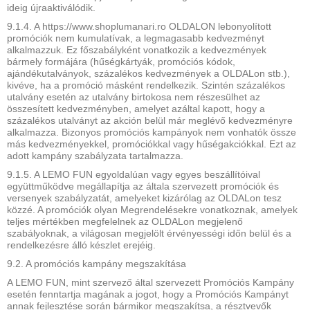
ideig újraaktiválódik.
9.1.4. A https://www.shoplumanari.ro OLDALON lebonyolított
promóciók nem kumulatívak, a legmagasabb kedvezményt
alkalmazzuk. Ez főszabályként vonatkozik a kedvezmények
bármely formájára (hűségkártyák, promóciós kódok,
ajándékutalványok, százalékos kedvezmények a OLDALon stb.),
kivéve, ha a promóció másként rendelkezik. Szintén százalékos
utalvány esetén az utalvány birtokosa nem részesülhet az
összesített kedvezményben, amelyet azáltal kapott, hogy a
százalékos utalványt az akción belül már meglévő kedvezményre
alkalmazza. Bizonyos promóciós kampányok nem vonhatók össze
más kedvezményekkel, promóciókkal vagy hűségakciókkal. Ezt az
adott kampány szabályzata tartalmazza.
9.1.5. A LEMO FUN egyoldalúan vagy egyes beszállítóival
együttműködve megállapítja az általa szervezett promóciók és
versenyek szabályzatát, amelyeket kizárólag az OLDALon tesz
közzé. A promóciók olyan Megrendelésekre vonatkoznak, amelyek
teljes mértékben megfelelnek az OLDALon megjelenő
szabályoknak, a világosan megjelölt érvényességi időn belül és a
rendelkezésre álló készlet erejéig.
9.2. A promóciós kampány megszakítása
A LEMO FUN, mint szervező által szervezett Promóciós Kampány
esetén fenntartja magának a jogot, hogy a Promóciós Kampányt
annak fejlesztése során bármikor megszakítsa, a résztvevők