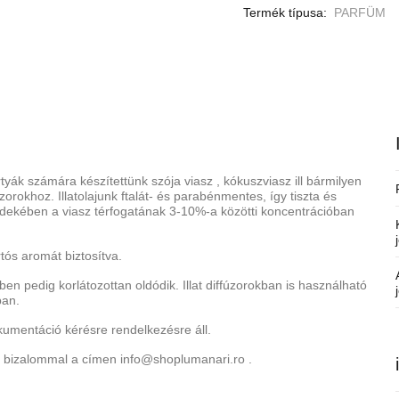
Termék típusa:
PARFÜM
ertyák számára készítettünk
szója viasz
,
kókuszviasz
ill
bármilyen
rokhoz. Illatolajunk ftalát- és parabénmentes, így tiszta és
rdekében a viasz térfogatának 3-10%-a közötti koncentrációban
tós aromát biztosítva.
en pedig korlátozottan oldódik. Illat diffúzorokban is használható
ban.
okumentáció kérésre rendelkezésre áll.
 bizalommal a címen
info@shoplumanari.ro
.