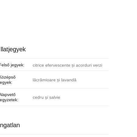
Illatjegyek
Felső jegyek:
citrice efervescente și acorduri verzi
Középső
lăcrămioare și lavandă
jegyek:
Alapvető
cedru și salvie
jegyzetek:
ingatlan