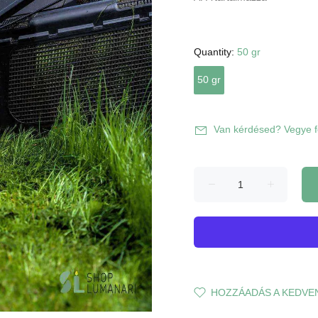
Quantity:
50 gr
50 gr
Van kérdésed? Vegye fe
HOZZÁADÁS A KEDVE