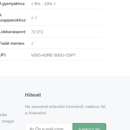
A gyertyákhoz:
√ 8% - 10% √
A
√ √
szappanokhoz:
Lobbanáspont:
72.0˚C
Ftalát mentes:
√
UFI:
V58S-K0RE-800U-C6P7
Hírlevél
Ha szeretnél értesülni híreinkről, iratkozz fel
a hírlevélre!
edia
e, megye
Iratkozz fel