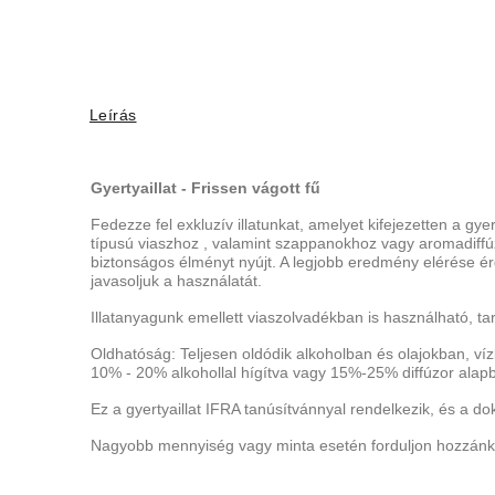
Leírás
Gyertyaillat - Frissen vágott fű
Fedezze fel exkluzív illatunkat, amelyet kifejezetten a gy
típusú viaszhoz
, valamint szappanokhoz vagy aromadiffúzo
biztonságos élményt nyújt. A legjobb eredmény elérése é
javasoljuk a használatát.
Illatanyagunk emellett viaszolvadékban is használható, tar
Oldhatóság: Teljesen oldódik alkoholban és olajokban, vízb
10% - 20% alkohollal hígítva vagy 15%-25% diffúzor alap
Ez a gyertyaillat IFRA tanúsítvánnyal rendelkezik, és a d
Nagyobb mennyiség vagy minta esetén forduljon hozzánk