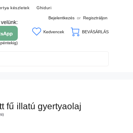
rtya készletek
Ghiduri
Bejelentkezés
or
Regisztráljon
 velünk:
Kedvencek
BEVÁSÁRLÁS
 péntekig)
 fű illatú gyertyaolaj
ii)
7