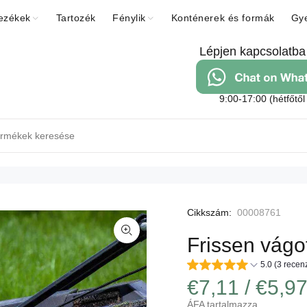
ezékek
Tartozék
Fénylik
Konténerek és formák
Gye
Lépjen kapcsolatba
9:00-17:00 (hétfőtől
Cikkszám:
00008761
Frissen vágott
5.0 (3 recenz
€7,11 / €5,9
ÁFA tartalmazza