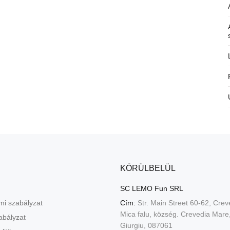
KÖRÜLBELÜL
SC LEMO Fun SRL
mi szabályzat
Cím:
Str. Main Street 60-62, Crev
Mica falu, község. Crevedia Mar
abályzat
Giurgiu, 087061