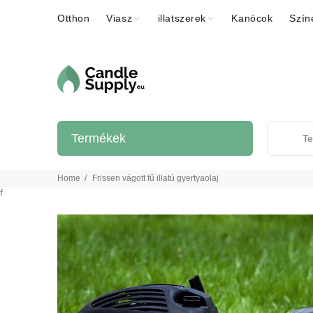
Otthon
Viasz
illatszerek
Kanócok
Szín
Termékek
Home
Frissen vágott fű illatú gyertyaolaj
f