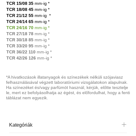
TCR 15/08
35
mm-ig
*
TCR 18/08
45
mm-ig
*
TCR 21/12
55
mm-ig
*
TCR 24/14
65
mm-ig
*
TCR 24/16
70
mm-ig *
TCR 27/18
78
mm-ig *
TCR 30/18
85
mm-ig *
TCR 33/20
95
mm-ig *
TCR 36/22
110
mm-ig *
TCR 42/26
126
mm-ig *
*A hivatkozások illatanyagok és színezékek nélküli szójaviasz
felhasználásával végzett laboratóriumi vizsgálatokon alapulnak.
Ha színezéket és/vagy parfümöt használ, kérjük, előtte tesztelje
le, mert ez befolyásolhatja az égést, és előfordulhat, hogy a fenti
táblázat nem egyezik.
Kategóriák