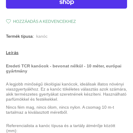
HOZZÁADÁS A KEDVENCEKHEZ
Termék típusa:
kanóc
Leírás
Eredeti TCR kanócok - bevonat nélkül - 10 méter, európai
gyártmány
A legjobb minőségű ökológiai kanócok, ideálisak illatos
növényi
viaszgyertyákhoz. Ez a kanóc tökéletes választás azok számára,
akik természetes gyertyákat szeretnének készíteni. Használható
parfümökkel és festékekkel.
Nincs fém mag, nincs ólom, nincs nylon. A csomag 10 m-t
tartalmaz a kiválasztott méretből.
Referencialista a kanóc típusa és a tartály átmérője között
(mm):