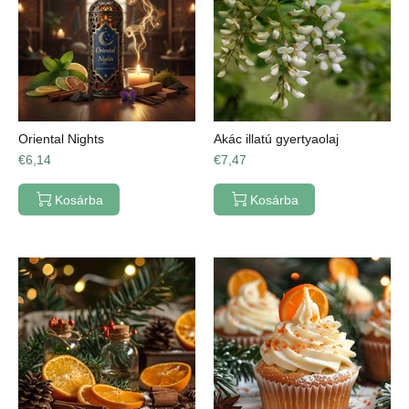
Oriental Nights
Akác illatú gyertyaolaj
€6,14
€7,47
Kosárba
Kosárba