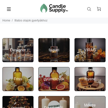
Home
Illatos olajok gyertyákhoz
Designer
faipari
VIRÁG
Friss
gyümölcsök
Ínyenc
Mostre
ünnepel
Discount %