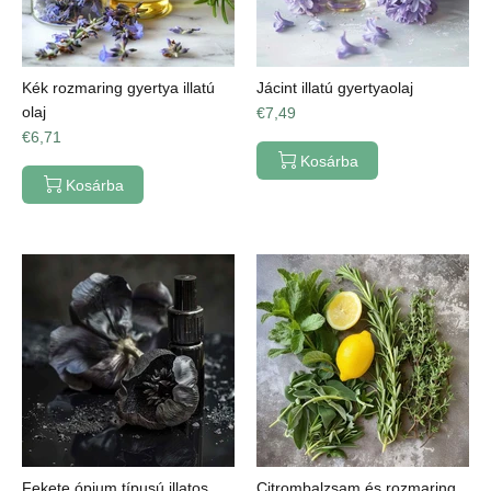
Kék rozmaring gyertya illatú
Jácint illatú gyertyaolaj
olaj
€7,49
€6,71
Kosárba
Kosárba
Fekete ópium típusú illatos
Citrombalzsam és rozmaring