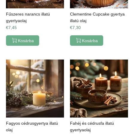
Fűszeres narancs illatú
Clementine Cupcake gyertya
gyertyaolaj
illatú olaj
€7,45
€7,30
Kosárba
Kosárba
Fagyos cédrusgyertya illatú
Fahéj és cédrusfa illatú
olaj
gyertyaolaj