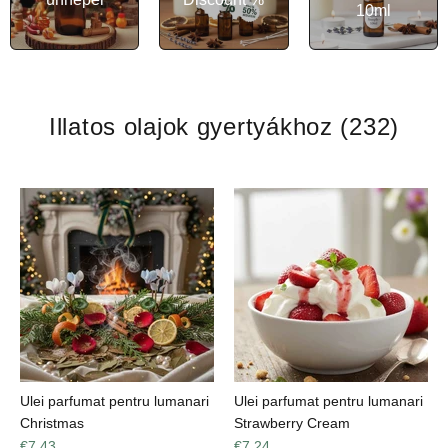
10ml
Illatos olajok gyertyákhoz
(232)
Ulei parfumat pentru lumanari
Ulei parfumat pentru lumanari
Christmas
Strawberry Cream
€7,43
€7,24