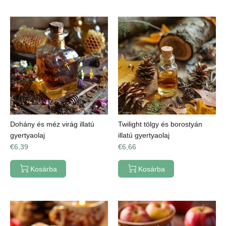
Dohány és méz virág illatú
Twilight tölgy és borostyán
gyertyaolaj
illatú gyertyaolaj
€6,39
€6,66
Kosárba
Kosárba