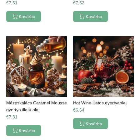
€7,51
€7,52
Kosárba
Kosárba
Mézeskalács Caramel Mousse
Hot Wine illatos gyertyaolaj
gyertya illatú olaj
€6,64
€7,31
Kosárba
Kosárba