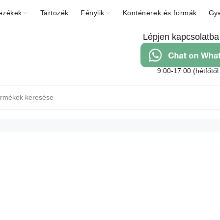
ezékek
Tartozék
Fénylik
Konténerek és formák
Gye
Lépjen kapcsolatba
9:00-17:00 (hétfőtől