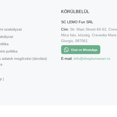
KÖRÜLBELÜL
SC LEMO Fun SRL
mi szabályzat
Cím:
Str. Main Street 60-62, Crev
Mica falu, község. Crevedia Mar
abályzat
Giurgiu, 087061
litika
ési politika
E-mail:
info@shoplumanari.ro
 adatok megőrzési (tárolási)
ta
p |