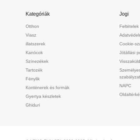
Kategóriák
Jogi
Otthon
Feltételek
Viasz
Adatvédel
illatszerek
Cookie-sz
Kanócok
Jótállási po
Színezékek
Visszaküld
Tartozék
Személyes
szabályza
Fénylik
NAPC
Konténerek és formák
Oldaltérké
Gyertya készletek
Ghiduri