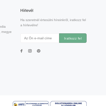
Hírlevél
Ha szeretnél értesülni híreinkről, iratkozz fel
a hírlevélre!
edia
e, megye
Iratkozz fel