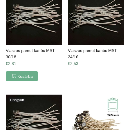
Viaszos pamut kanóc MST
Viaszos pamut kanóc MST
30/18
24/16
€2,81
€2,53
Kosárba
Elfogyott