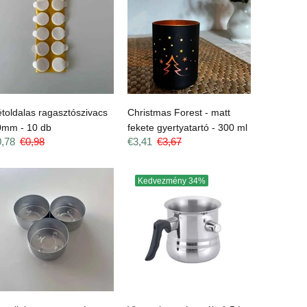
toldalas ragasztószivacs
Christmas Forest - matt
0mm - 10 db
fekete gyertyatartó - 300 ml
0,78
€0,98
€3,41
€3,67
Kedvezmény
34%