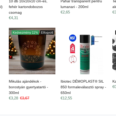
10 db 10x10x10 cm-es,
Pahar transparent pentru
Te
l)
fehér kartondobozos
lumanari - 200ml
al
€2,65
€
csomag
€4,31
Kedvezmény
11%
Elfogyott
Mikulás ajándékok -
Ibiotec DÉMOPLAST® SIL
K
€
borostyán gyertyatartó -
850 formaleválasztó spray -
300ml
650ml
€3,28
€3,67
€12,55