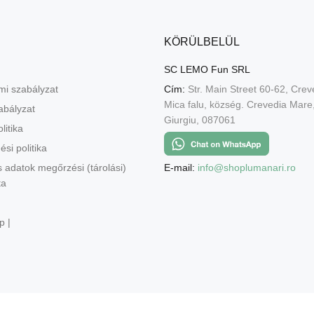
KÖRÜLBELÜL
SC LEMO Fun SRL
mi szabályzat
Cím:
Str. Main Street 60-62, Crev
Mica falu, község. Crevedia Mar
abályzat
Giurgiu, 087061
litika
ési politika
E-mail:
info@shoplumanari.ro
 adatok megőrzési (tárolási)
ta
p |