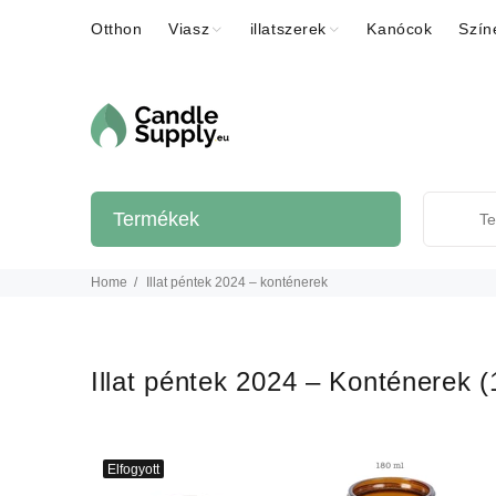
Otthon
Viasz
illatszerek
Kanócok
Szín
Termékek
Home
Illat péntek 2024 – konténerek
Illat péntek 2024 – Konténerek
(
Elfogyott