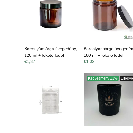
Borostyánsárga üvegedény,
Borostyánsárga üvegedén
120 ml + fekete fedél
180 ml + fekete fedél
€1,37
€1,92
Kedvezmény
12%
Elfogyo