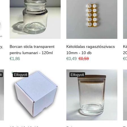
y,
Borcan sticla transparent
Kétoldalas ragasztószivacs
Ké
pentru lumanari - 120ml
10mm - 10 db
2
€1,86
€0,49
€0,59
€
tt
Elfogyott
Elfogyott