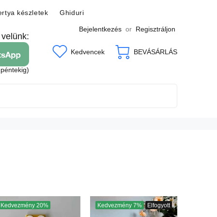
rtya készletek
Ghiduri
Bejelentkezés
or
Regisztráljon
 velünk:
Kedvencek
BEVÁSÁRLÁS
 péntekig)
Kedvezmény
20%
Kedvezmény
7%
Elfogyott