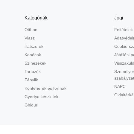
Kategóriák
Jogi
Otthon
Feltételek
Viasz
Adatvédel
illatszerek
Cookie-sz
Kanócok
Jótállási po
Színezékek
Visszaküld
Tartozék
Személyes
szabályza
Fénylik
NAPC
Konténerek és formák
Oldaltérké
Gyertya készletek
Ghiduri