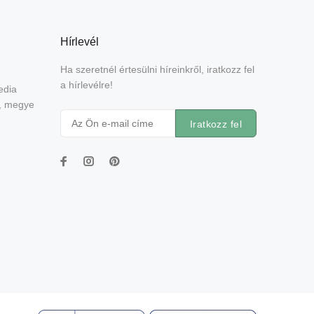
Hírlevél
Ha szeretnél értesülni híreinkről, iratkozz fel
a hírlevélre!
edia
e, megye
Iratkozz fel