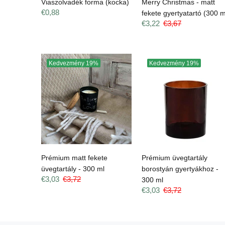
Viaszolvadék forma (kocka)
Merry Christmas - matt
€0,88
fekete gyertyatartó (300 m
€3,22
€3,67
Kedvezmény
19%
Kedvezmény
19%
Prémium matt fekete
Prémium üvegtartály
üvegtartály - 300 ml
borostyán gyertyákhoz -
€3,03
€3,72
300 ml
€3,03
€3,72