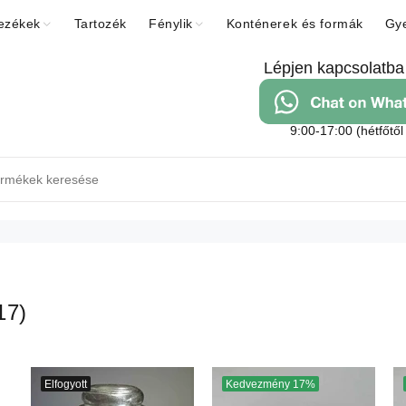
ezékek
Tartozék
Fénylik
Konténerek és formák
Gye
Lépjen kapcsolatba
9:00-17:00 (hétfőtől
17)
Elfogyott
Kedvezmény
17%