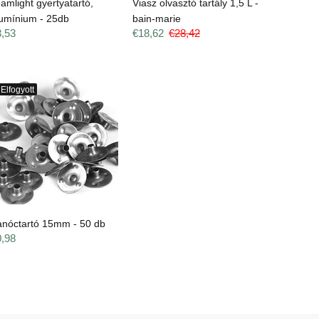
amlight gyertyatartó,
Viasz olvasztó tartály 1,5 L -
umínium - 25db
bain-marie
3,53
€18,62
€28,42
Elfogyott
anóctartó 15mm - 50 db
0,98